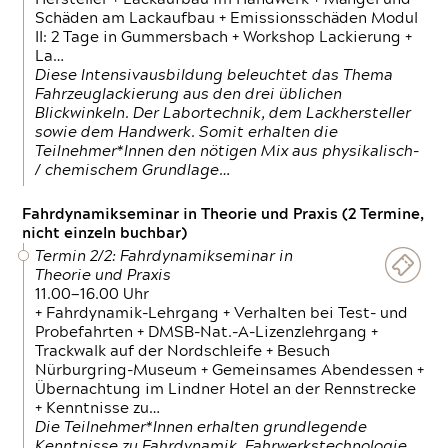
Schäden am Lackaufbau + Emissionsschäden Modul
II: 2 Tage in Gummersbach + Workshop Lackierung +
La…
Diese Intensivausbildung beleuchtet das Thema
Fahrzeuglackierung aus den drei üblichen
Blickwinkeln. Der Labortechnik, dem Lackhersteller
sowie dem Handwerk. Somit erhalten die
Teilnehmer*Innen den nötigen Mix aus physikalisch-
/ chemischem Grundlage…
Fahrdynamikseminar in Theorie und Praxis (2 Termine,
nicht einzeln buchbar)
Termin 2/2: Fahrdynamikseminar in
Theorie und Praxis
11.00—16.00 Uhr
+ Fahrdynamik-Lehrgang + Verhalten bei Test- und
Probefahrten + DMSB-Nat.-A-Lizenzlehrgang +
Trackwalk auf der Nordschleife + Besuch
Nürburgring-Museum + Gemeinsames Abendessen +
Übernachtung im Lindner Hotel an der Rennstrecke
+ Kenntnisse zu…
Die Teilnehmer*Innen erhalten grundlegende
Kenntnisse zu Fahrdynamik, Fahrwerkstechnologie,