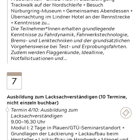
Trackwalk auf der Nordschleife + Besuch
Nürburgring-Museum + Gemeinsames Abendessen +
Übernachtung im Lindner Hotel an der Rennstrecke
+ Kenntnisse zu…
Die Teilnehmer*Innen erhalten grundlegende
Kenntnisse zu Fahrdynamik, Fahrwerkstechnologie,
Brems- und Lenktechniken und der grundsätzlichen
Vorgehensweise bei Test- und Erprobungsfahrten.
Zudem werden Flaggenkunde, Ideallinie,
Notfallsituationen und…
7
Ausbildung zum Lacksachverständigen (10 Termine,
nicht einzeln buchbar)
Termin 4/10: Ausbildung zum
Lacksachverständigen
9.00—16.30 Uhr
Modul I: 2 Tage in Plauen/GTÜ-Seminarstandort +
Grundlagen der Lackierung + Lackaufbau beim
Hersteller + Lackaufbau im Handwerk + Mängel und