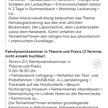
Schäden am Lackaufbau + Emissionsschäden Modul
II: 2 Tage in Gummersbach + Workshop Lackierung +
La…
Diese Intensivausbildung beleuchtet das Thema
Fahrzeuglackierung aus den drei üblichen
Blickwinkeln. Der Labortechnik, dem Lackhersteller
sowie dem Handwerk. Somit erhalten die
Teilnehmer*Innen den nötigen Mix aus physikalisch-
/ chemischem Grundlage…
Fahrdynamikseminar in Theorie und Praxis (2 Termine,
nicht einzeln buchbar)
Termin 2/2: Fahrdynamikseminar in
Theorie und Praxis
11.00—16.00 Uhr
+ Fahrdynamik-Lehrgang + Verhalten bei Test- und
Probefahrten + DMSB-Nat.-A-Lizenzlehrgang +
Trackwalk auf der Nordschleife + Besuch
Nürburgring-Museum + Gemeinsames Abendessen +
Übernachtung im Lindner Hotel an der Rennstrecke
+ Kenntnisse zu…
Die Teilnehmer*Innen erhalten grundlegende
Kenntnisse zu Fahrdynamik, Fahrwerkstechnologie,