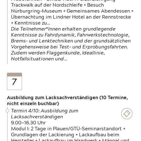
Trackwalk auf der Nordschleife + Besuch
Nürburgring-Museum + Gemeinsames Abendessen +
Übernachtung im Lindner Hotel an der Rennstrecke
+ Kenntnisse zu…
Die Teilnehmer*Innen erhalten grundlegende
Kenntnisse zu Fahrdynamik, Fahrwerkstechnologie,
Brems- und Lenktechniken und der grundsätzlichen
Vorgehensweise bei Test- und Erprobungsfahrten.
Zudem werden Flaggenkunde, Ideallinie,
Notfallsituationen und…
7
Ausbildung zum Lacksachverständigen (10 Termine,
nicht einzeln buchbar)
Termin 4/10: Ausbildung zum
Lacksachverständigen
9.00—16.30 Uhr
Modul I: 2 Tage in Plauen/GTÜ-Seminarstandort +
Grundlagen der Lackierung + Lackaufbau beim
Hersteller + Lackaufbau im Handwerk + Mängel und