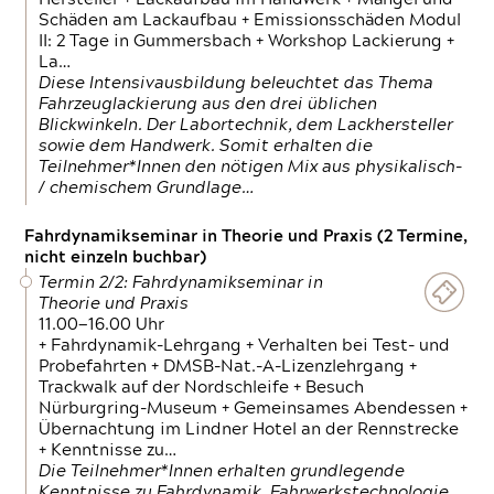
Schäden am Lackaufbau + Emissionsschäden Modul
II: 2 Tage in Gummersbach + Workshop Lackierung +
La…
Diese Intensivausbildung beleuchtet das Thema
Fahrzeuglackierung aus den drei üblichen
Blickwinkeln. Der Labortechnik, dem Lackhersteller
sowie dem Handwerk. Somit erhalten die
Teilnehmer*Innen den nötigen Mix aus physikalisch-
/ chemischem Grundlage…
Fahrdynamikseminar in Theorie und Praxis (2 Termine,
nicht einzeln buchbar)
Termin 2/2: Fahrdynamikseminar in
Theorie und Praxis
11.00—16.00 Uhr
+ Fahrdynamik-Lehrgang + Verhalten bei Test- und
Probefahrten + DMSB-Nat.-A-Lizenzlehrgang +
Trackwalk auf der Nordschleife + Besuch
Nürburgring-Museum + Gemeinsames Abendessen +
Übernachtung im Lindner Hotel an der Rennstrecke
+ Kenntnisse zu…
Die Teilnehmer*Innen erhalten grundlegende
Kenntnisse zu Fahrdynamik, Fahrwerkstechnologie,