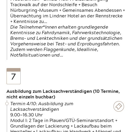
Trackwalk auf der Nordschleife + Besuch
Nürburgring-Museum + Gemeinsames Abendessen +
Übernachtung im Lindner Hotel an der Rennstrecke
+ Kenntnisse zu…
Die Teilnehmer*Innen erhalten grundlegende
Kenntnisse zu Fahrdynamik, Fahrwerkstechnologie,
Brems- und Lenktechniken und der grundsätzlichen
Vorgehensweise bei Test- und Erprobungsfahrten.
Zudem werden Flaggenkunde, Ideallinie,
Notfallsituationen und…
7
Ausbildung zum Lacksachverständigen (10 Termine,
nicht einzeln buchbar)
Termin 4/10: Ausbildung zum
Lacksachverständigen
9.00—16.30 Uhr
Modul I: 2 Tage in Plauen/GTÜ-Seminarstandort +
Grundlagen der Lackierung + Lackaufbau beim
Hersteller + Lackaufbau im Handwerk + Mängel und