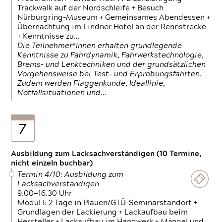
Trackwalk auf der Nordschleife + Besuch
Nürburgring-Museum + Gemeinsames Abendessen +
Übernachtung im Lindner Hotel an der Rennstrecke
+ Kenntnisse zu…
Die Teilnehmer*Innen erhalten grundlegende
Kenntnisse zu Fahrdynamik, Fahrwerkstechnologie,
Brems- und Lenktechniken und der grundsätzlichen
Vorgehensweise bei Test- und Erprobungsfahrten.
Zudem werden Flaggenkunde, Ideallinie,
Notfallsituationen und…
7
Ausbildung zum Lacksachverständigen (10 Termine,
nicht einzeln buchbar)
Termin 4/10: Ausbildung zum
Lacksachverständigen
9.00—16.30 Uhr
Modul I: 2 Tage in Plauen/GTÜ-Seminarstandort +
Grundlagen der Lackierung + Lackaufbau beim
Hersteller + Lackaufbau im Handwerk + Mängel und