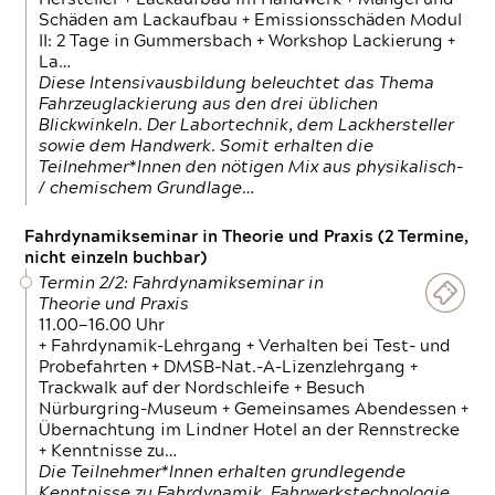
Schäden am Lackaufbau + Emissionsschäden Modul
II: 2 Tage in Gummersbach + Workshop Lackierung +
La…
Diese Intensivausbildung beleuchtet das Thema
Fahrzeuglackierung aus den drei üblichen
Blickwinkeln. Der Labortechnik, dem Lackhersteller
sowie dem Handwerk. Somit erhalten die
Teilnehmer*Innen den nötigen Mix aus physikalisch-
/ chemischem Grundlage…
Fahrdynamikseminar in Theorie und Praxis (2 Termine,
nicht einzeln buchbar)
Termin 2/2: Fahrdynamikseminar in
Theorie und Praxis
11.00—16.00 Uhr
+ Fahrdynamik-Lehrgang + Verhalten bei Test- und
Probefahrten + DMSB-Nat.-A-Lizenzlehrgang +
Trackwalk auf der Nordschleife + Besuch
Nürburgring-Museum + Gemeinsames Abendessen +
Übernachtung im Lindner Hotel an der Rennstrecke
+ Kenntnisse zu…
Die Teilnehmer*Innen erhalten grundlegende
Kenntnisse zu Fahrdynamik, Fahrwerkstechnologie,