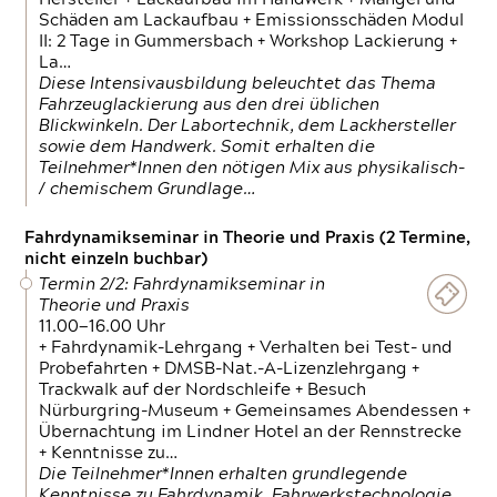
Schäden am Lackaufbau + Emissionsschäden Modul
II: 2 Tage in Gummersbach + Workshop Lackierung +
La…
Diese Intensivausbildung beleuchtet das Thema
Fahrzeuglackierung aus den drei üblichen
Blickwinkeln. Der Labortechnik, dem Lackhersteller
sowie dem Handwerk. Somit erhalten die
Teilnehmer*Innen den nötigen Mix aus physikalisch-
/ chemischem Grundlage…
Fahrdynamikseminar in Theorie und Praxis (2 Termine,
nicht einzeln buchbar)
Termin 2/2: Fahrdynamikseminar in
Theorie und Praxis
11.00—16.00 Uhr
+ Fahrdynamik-Lehrgang + Verhalten bei Test- und
Probefahrten + DMSB-Nat.-A-Lizenzlehrgang +
Trackwalk auf der Nordschleife + Besuch
Nürburgring-Museum + Gemeinsames Abendessen +
Übernachtung im Lindner Hotel an der Rennstrecke
+ Kenntnisse zu…
Die Teilnehmer*Innen erhalten grundlegende
Kenntnisse zu Fahrdynamik, Fahrwerkstechnologie,