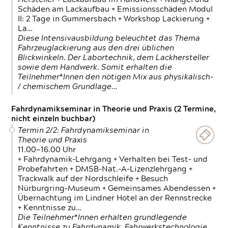
Schäden am Lackaufbau + Emissionsschäden Modul
II: 2 Tage in Gummersbach + Workshop Lackierung +
La…
Diese Intensivausbildung beleuchtet das Thema
Fahrzeuglackierung aus den drei üblichen
Blickwinkeln. Der Labortechnik, dem Lackhersteller
sowie dem Handwerk. Somit erhalten die
Teilnehmer*Innen den nötigen Mix aus physikalisch-
/ chemischem Grundlage…
Fahrdynamikseminar in Theorie und Praxis (2 Termine,
nicht einzeln buchbar)
Termin 2/2: Fahrdynamikseminar in
Theorie und Praxis
11.00—16.00 Uhr
+ Fahrdynamik-Lehrgang + Verhalten bei Test- und
Probefahrten + DMSB-Nat.-A-Lizenzlehrgang +
Trackwalk auf der Nordschleife + Besuch
Nürburgring-Museum + Gemeinsames Abendessen +
Übernachtung im Lindner Hotel an der Rennstrecke
+ Kenntnisse zu…
Die Teilnehmer*Innen erhalten grundlegende
Kenntnisse zu Fahrdynamik, Fahrwerkstechnologie,