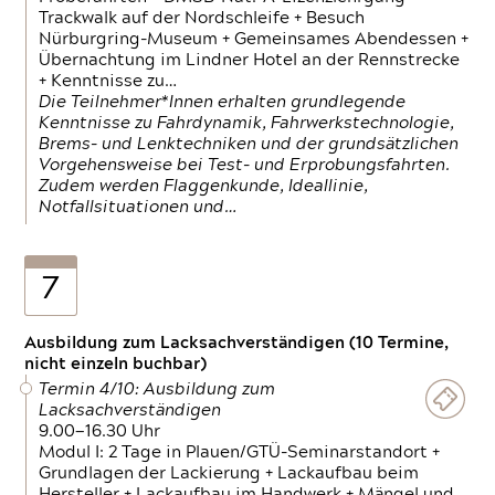
Trackwalk auf der Nordschleife + Besuch
Nürburgring-Museum + Gemeinsames Abendessen +
Übernachtung im Lindner Hotel an der Rennstrecke
+ Kenntnisse zu…
Die Teilnehmer*Innen erhalten grundlegende
Kenntnisse zu Fahrdynamik, Fahrwerkstechnologie,
Brems- und Lenktechniken und der grundsätzlichen
Vorgehensweise bei Test- und Erprobungsfahrten.
Zudem werden Flaggenkunde, Ideallinie,
Notfallsituationen und…
7
Ausbildung zum Lacksachverständigen (10 Termine,
nicht einzeln buchbar)
Termin 4/10: Ausbildung zum
Lacksachverständigen
9.00—16.30 Uhr
Modul I: 2 Tage in Plauen/GTÜ-Seminarstandort +
Grundlagen der Lackierung + Lackaufbau beim
Hersteller + Lackaufbau im Handwerk + Mängel und