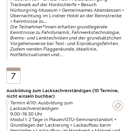
Trackwalk auf der Nordschleife + Besuch
Nürburgring-Museum + Gemeinsames Abendessen +
Übernachtung im Lindner Hotel an der Rennstrecke
+ Kenntnisse zu…
Die Teilnehmer*Innen erhalten grundlegende
Kenntnisse zu Fahrdynamik, Fahrwerkstechnologie,
Brems- und Lenktechniken und der grundsätzlichen
Vorgehensweise bei Test- und Erprobungsfahrten.
Zudem werden Flaggenkunde, Ideallinie,
Notfallsituationen und…
7
Ausbildung zum Lacksachverständigen (10 Termine,
nicht einzeln buchbar)
Termin 4/10: Ausbildung zum
Lacksachverständigen
9.00—16.30 Uhr
Modul I: 2 Tage in Plauen/GTÜ-Seminarstandort +
Grundlagen der Lackierung + Lackaufbau beim
Hersteller + Lackaufbau im Handwerk + Mängel und