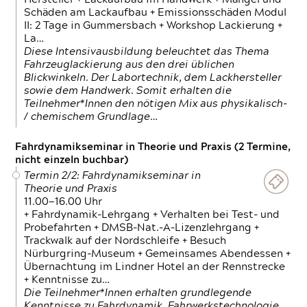
Schäden am Lackaufbau + Emissionsschäden Modul
II: 2 Tage in Gummersbach + Workshop Lackierung +
La…
Diese Intensivausbildung beleuchtet das Thema
Fahrzeuglackierung aus den drei üblichen
Blickwinkeln. Der Labortechnik, dem Lackhersteller
sowie dem Handwerk. Somit erhalten die
Teilnehmer*Innen den nötigen Mix aus physikalisch-
/ chemischem Grundlage…
Fahrdynamikseminar in Theorie und Praxis (2 Termine,
nicht einzeln buchbar)
Termin 2/2: Fahrdynamikseminar in
Theorie und Praxis
11.00—16.00 Uhr
+ Fahrdynamik-Lehrgang + Verhalten bei Test- und
Probefahrten + DMSB-Nat.-A-Lizenzlehrgang +
Trackwalk auf der Nordschleife + Besuch
Nürburgring-Museum + Gemeinsames Abendessen +
Übernachtung im Lindner Hotel an der Rennstrecke
+ Kenntnisse zu…
Die Teilnehmer*Innen erhalten grundlegende
Kenntnisse zu Fahrdynamik, Fahrwerkstechnologie,