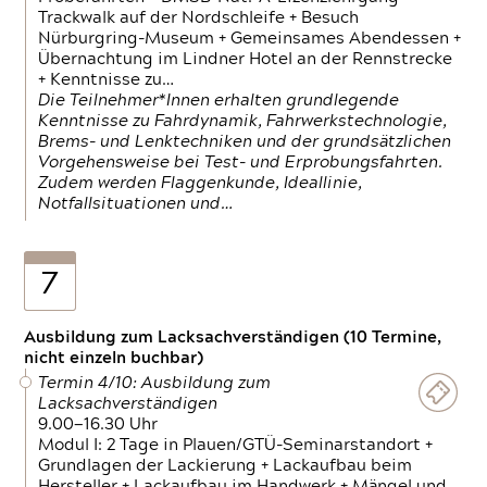
Trackwalk auf der Nordschleife + Besuch
Nürburgring-Museum + Gemeinsames Abendessen +
Übernachtung im Lindner Hotel an der Rennstrecke
+ Kenntnisse zu…
Die Teilnehmer*Innen erhalten grundlegende
Kenntnisse zu Fahrdynamik, Fahrwerkstechnologie,
Brems- und Lenktechniken und der grundsätzlichen
Vorgehensweise bei Test- und Erprobungsfahrten.
Zudem werden Flaggenkunde, Ideallinie,
Notfallsituationen und…
7
Ausbildung zum Lacksachverständigen (10 Termine,
nicht einzeln buchbar)
Termin 4/10: Ausbildung zum
Lacksachverständigen
9.00—16.30 Uhr
Modul I: 2 Tage in Plauen/GTÜ-Seminarstandort +
Grundlagen der Lackierung + Lackaufbau beim
Hersteller + Lackaufbau im Handwerk + Mängel und