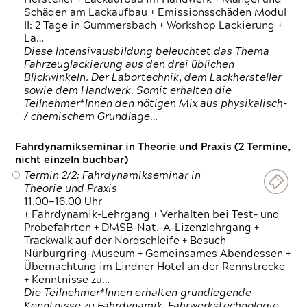
Schäden am Lackaufbau + Emissionsschäden Modul
II: 2 Tage in Gummersbach + Workshop Lackierung +
La…
Diese Intensivausbildung beleuchtet das Thema
Fahrzeuglackierung aus den drei üblichen
Blickwinkeln. Der Labortechnik, dem Lackhersteller
sowie dem Handwerk. Somit erhalten die
Teilnehmer*Innen den nötigen Mix aus physikalisch-
/ chemischem Grundlage…
Fahrdynamikseminar in Theorie und Praxis (2 Termine,
nicht einzeln buchbar)
Termin 2/2: Fahrdynamikseminar in
Theorie und Praxis
11.00—16.00 Uhr
+ Fahrdynamik-Lehrgang + Verhalten bei Test- und
Probefahrten + DMSB-Nat.-A-Lizenzlehrgang +
Trackwalk auf der Nordschleife + Besuch
Nürburgring-Museum + Gemeinsames Abendessen +
Übernachtung im Lindner Hotel an der Rennstrecke
+ Kenntnisse zu…
Die Teilnehmer*Innen erhalten grundlegende
Kenntnisse zu Fahrdynamik, Fahrwerkstechnologie,