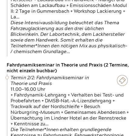
Schäden am Lackaufbau + Emissionsschäden Modul
II: 2 Tage in Gummersbach + Workshop Lackierung +
La…
Diese Intensivausbildung beleuchtet das Thema
Fahrzeuglackierung aus den drei üblichen
Blickwinkeln. Der Labortechnik, dem Lackhersteller
sowie dem Handwerk. Somit erhalten die
Teilnehmer*Innen den nötigen Mix aus physikalisch-
/ chemischem Grundlage…
Fahrdynamikseminar in Theorie und Praxis (2 Termine,
nicht einzeln buchbar)
Termin 2/2: Fahrdynamikseminar in
Theorie und Praxis
11.00—16.00 Uhr
+ Fahrdynamik-Lehrgang + Verhalten bei Test- und
Probefahrten + DMSB-Nat.-A-Lizenzlehrgang +
Trackwalk auf der Nordschleife + Besuch
Nürburgring-Museum + Gemeinsames Abendessen +
Übernachtung im Lindner Hotel an der Rennstrecke
+ Kenntnisse zu…
Die Teilnehmer*Innen erhalten grundlegende
Kenntnisse zu Fahrdynamik, Fahrwerkstechnologie,