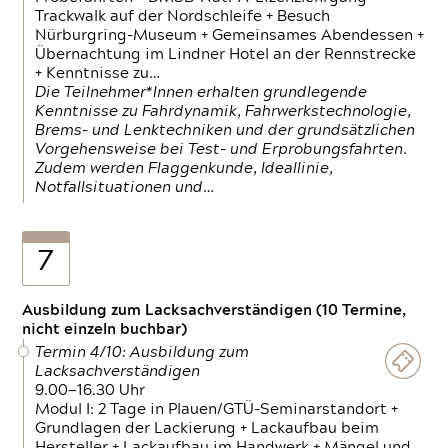
Trackwalk auf der Nordschleife + Besuch
Nürburgring-Museum + Gemeinsames Abendessen +
Übernachtung im Lindner Hotel an der Rennstrecke
+ Kenntnisse zu…
Die Teilnehmer*Innen erhalten grundlegende
Kenntnisse zu Fahrdynamik, Fahrwerkstechnologie,
Brems- und Lenktechniken und der grundsätzlichen
Vorgehensweise bei Test- und Erprobungsfahrten.
Zudem werden Flaggenkunde, Ideallinie,
Notfallsituationen und…
7
Ausbildung zum Lacksachverständigen (10 Termine,
nicht einzeln buchbar)
Termin 4/10: Ausbildung zum
Lacksachverständigen
9.00—16.30 Uhr
Modul I: 2 Tage in Plauen/GTÜ-Seminarstandort +
Grundlagen der Lackierung + Lackaufbau beim
Hersteller + Lackaufbau im Handwerk + Mängel und