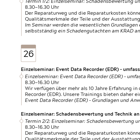
Termin 1/2: Einzelseminar: Schadensbewertung un
8.30—16.30 Uhr
Der Reparaturweg und die Reparaturkosten können
Qualitätsmerkmale der Teile und der Ausstattun
Im Seminar werden die wesentlichen Grundlagen e
selbstständig ein Schadengutachten am KRAD an
26
Einzelseminar: Event Data Recorder (EDR) – umfas
Einzelseminar: Event Data Recorder (EDR) – umf
8.30—16.30 Uhr
Wir verfügen über mehr als 10 Jahre Erfahrung i
Recorder (EDR). Unsere Trainings bieten daher ei
Event Data Recorder (EDR) – Grundlagen und An
Einzelseminar: Schadensbewertung und Technik an M
Termin 2/2: Einzelseminar: Schadensbewertung un
8.30—16.30 Uhr
Der Reparaturweg und die Reparaturkosten können
Qualitätsmerkmale der Teile und der Ausstattun