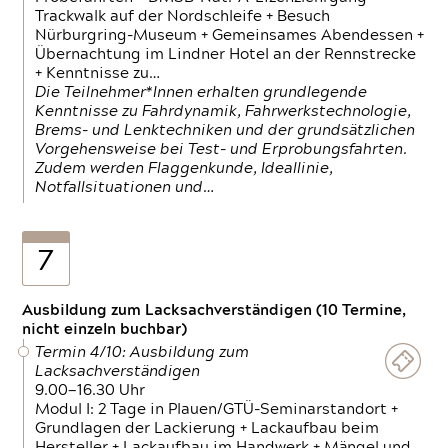
Trackwalk auf der Nordschleife + Besuch
Nürburgring-Museum + Gemeinsames Abendessen +
Übernachtung im Lindner Hotel an der Rennstrecke
+ Kenntnisse zu…
Die Teilnehmer*Innen erhalten grundlegende
Kenntnisse zu Fahrdynamik, Fahrwerkstechnologie,
Brems- und Lenktechniken und der grundsätzlichen
Vorgehensweise bei Test- und Erprobungsfahrten.
Zudem werden Flaggenkunde, Ideallinie,
Notfallsituationen und…
7
Ausbildung zum Lacksachverständigen (10 Termine,
nicht einzeln buchbar)
Termin 4/10: Ausbildung zum
Lacksachverständigen
9.00—16.30 Uhr
Modul I: 2 Tage in Plauen/GTÜ-Seminarstandort +
Grundlagen der Lackierung + Lackaufbau beim
Hersteller + Lackaufbau im Handwerk + Mängel und