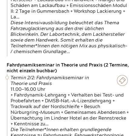
Schäden am Lackaufbau + Emissionsschäden Modul
II: 2 Tage in Gummersbach + Workshop Lackierung +
La…
Diese Intensivausbildung beleuchtet das Thema
Fahrzeuglackierung aus den drei üblichen
Blickwinkeln. Der Labortechnik, dem Lackhersteller
sowie dem Handwerk. Somit erhalten die
Teilnehmer*Innen den nötigen Mix aus physikalisch-
/ chemischem Grundlage…
Fahrdynamikseminar in Theorie und Praxis (2 Termine,
nicht einzeln buchbar)
Termin 2/2: Fahrdynamikseminar in
Theorie und Praxis
11.00—16.00 Uhr
+ Fahrdynamik-Lehrgang + Verhalten bei Test- und
Probefahrten + DMSB-Nat.-A-Lizenzlehrgang +
Trackwalk auf der Nordschleife + Besuch
Nürburgring-Museum + Gemeinsames Abendessen +
Übernachtung im Lindner Hotel an der Rennstrecke
+ Kenntnisse zu…
Die Teilnehmer*Innen erhalten grundlegende
Kenntnisse zu Fahrdynamik, Fahrwerkstechnologie,