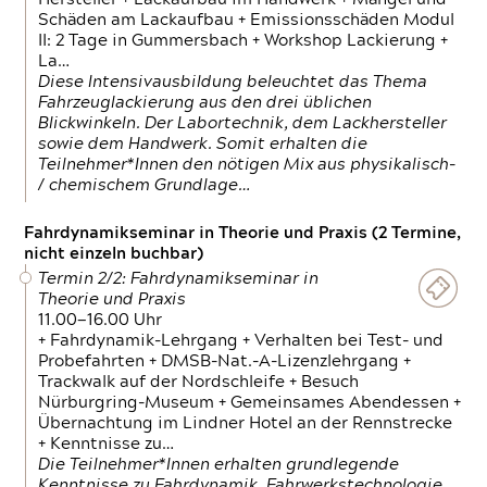
Schäden am Lackaufbau + Emissionsschäden Modul
II: 2 Tage in Gummersbach + Workshop Lackierung +
La…
Diese Intensivausbildung beleuchtet das Thema
Fahrzeuglackierung aus den drei üblichen
Blickwinkeln. Der Labortechnik, dem Lackhersteller
sowie dem Handwerk. Somit erhalten die
Teilnehmer*Innen den nötigen Mix aus physikalisch-
/ chemischem Grundlage…
Fahrdynamikseminar in Theorie und Praxis (2 Termine,
nicht einzeln buchbar)
Termin 2/2: Fahrdynamikseminar in
Theorie und Praxis
11.00—16.00 Uhr
+ Fahrdynamik-Lehrgang + Verhalten bei Test- und
Probefahrten + DMSB-Nat.-A-Lizenzlehrgang +
Trackwalk auf der Nordschleife + Besuch
Nürburgring-Museum + Gemeinsames Abendessen +
Übernachtung im Lindner Hotel an der Rennstrecke
+ Kenntnisse zu…
Die Teilnehmer*Innen erhalten grundlegende
Kenntnisse zu Fahrdynamik, Fahrwerkstechnologie,