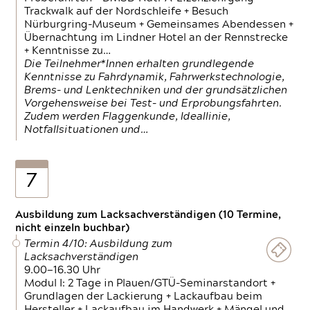
Trackwalk auf der Nordschleife + Besuch
Nürburgring-Museum + Gemeinsames Abendessen +
Übernachtung im Lindner Hotel an der Rennstrecke
+ Kenntnisse zu…
Die Teilnehmer*Innen erhalten grundlegende
Kenntnisse zu Fahrdynamik, Fahrwerkstechnologie,
Brems- und Lenktechniken und der grundsätzlichen
Vorgehensweise bei Test- und Erprobungsfahrten.
Zudem werden Flaggenkunde, Ideallinie,
Notfallsituationen und…
7
Ausbildung zum Lacksachverständigen (10 Termine,
nicht einzeln buchbar)
Termin 4/10: Ausbildung zum
Lacksachverständigen
9.00—16.30 Uhr
Modul I: 2 Tage in Plauen/GTÜ-Seminarstandort +
Grundlagen der Lackierung + Lackaufbau beim
Hersteller + Lackaufbau im Handwerk + Mängel und