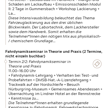
Schäden am Lackaufbau + Emissionsschäden Modul
II: 2 Tage in Gummersbach + Workshop Lackierung +
La…
Diese Intensivausbildung beleuchtet das Thema
Fahrzeuglackierung aus den drei üblichen
Blickwinkeln. Der Labortechnik, dem Lackhersteller
sowie dem Handwerk. Somit erhalten die
Teilnehmer*Innen den nötigen Mix aus physikalisch-
/ chemischem Grundlage…
Fahrdynamikseminar in Theorie und Praxis (2 Termine,
nicht einzeln buchbar)
Termin 2/2: Fahrdynamikseminar in
Theorie und Praxis
11.00—16.00 Uhr
+ Fahrdynamik-Lehrgang + Verhalten bei Test- und
Probefahrten + DMSB-Nat.-A-Lizenzlehrgang +
Trackwalk auf der Nordschleife + Besuch
Nürburgring-Museum + Gemeinsames Abendessen +
Übernachtung im Lindner Hotel an der Rennstrecke
+ Kenntnisse zu…
Die Teilnehmer*Innen erhalten grundlegende
Kenntnisse zu Fahrdynamik, Fahrwerkstechnologie,