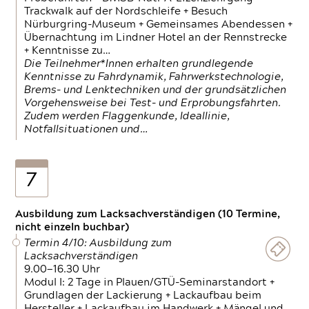
Trackwalk auf der Nordschleife + Besuch
Nürburgring-Museum + Gemeinsames Abendessen +
Übernachtung im Lindner Hotel an der Rennstrecke
+ Kenntnisse zu…
Die Teilnehmer*Innen erhalten grundlegende
Kenntnisse zu Fahrdynamik, Fahrwerkstechnologie,
Brems- und Lenktechniken und der grundsätzlichen
Vorgehensweise bei Test- und Erprobungsfahrten.
Zudem werden Flaggenkunde, Ideallinie,
Notfallsituationen und…
7
Ausbildung zum Lacksachverständigen (10 Termine,
nicht einzeln buchbar)
Termin 4/10: Ausbildung zum
Lacksachverständigen
9.00—16.30 Uhr
Modul I: 2 Tage in Plauen/GTÜ-Seminarstandort +
Grundlagen der Lackierung + Lackaufbau beim
Hersteller + Lackaufbau im Handwerk + Mängel und