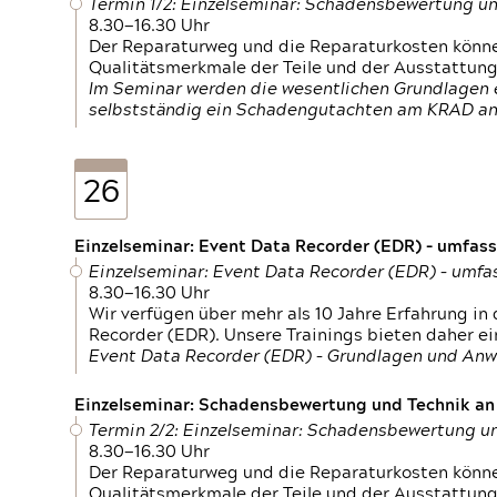
Termin 1/2: Einzelseminar: Schadensbewertung un
8.30—16.30 Uhr
Der Reparaturweg und die Reparaturkosten können
Qualitätsmerkmale der Teile und der Ausstattun
Im Seminar werden die wesentlichen Grundlagen e
selbstständig ein Schadengutachten am KRAD an
26
Einzelseminar: Event Data Recorder (EDR) – umfas
Einzelseminar: Event Data Recorder (EDR) – umf
8.30—16.30 Uhr
Wir verfügen über mehr als 10 Jahre Erfahrung i
Recorder (EDR). Unsere Trainings bieten daher ei
Event Data Recorder (EDR) – Grundlagen und An
Einzelseminar: Schadensbewertung und Technik an M
Termin 2/2: Einzelseminar: Schadensbewertung un
8.30—16.30 Uhr
Der Reparaturweg und die Reparaturkosten können
Qualitätsmerkmale der Teile und der Ausstattun