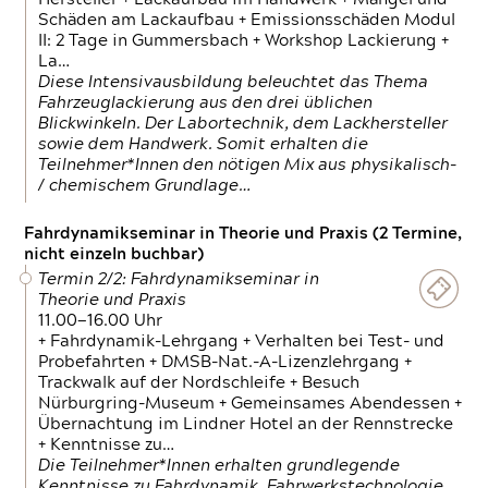
Schäden am Lackaufbau + Emissionsschäden Modul
II: 2 Tage in Gummersbach + Workshop Lackierung +
La…
Diese Intensivausbildung beleuchtet das Thema
Fahrzeuglackierung aus den drei üblichen
Blickwinkeln. Der Labortechnik, dem Lackhersteller
sowie dem Handwerk. Somit erhalten die
Teilnehmer*Innen den nötigen Mix aus physikalisch-
/ chemischem Grundlage…
Fahrdynamikseminar in Theorie und Praxis (2 Termine,
nicht einzeln buchbar)
Termin 2/2: Fahrdynamikseminar in
Theorie und Praxis
11.00—16.00 Uhr
+ Fahrdynamik-Lehrgang + Verhalten bei Test- und
Probefahrten + DMSB-Nat.-A-Lizenzlehrgang +
Trackwalk auf der Nordschleife + Besuch
Nürburgring-Museum + Gemeinsames Abendessen +
Übernachtung im Lindner Hotel an der Rennstrecke
+ Kenntnisse zu…
Die Teilnehmer*Innen erhalten grundlegende
Kenntnisse zu Fahrdynamik, Fahrwerkstechnologie,