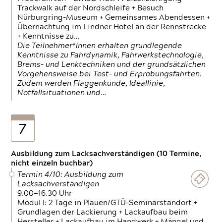
Trackwalk auf der Nordschleife + Besuch
Nürburgring-Museum + Gemeinsames Abendessen +
Übernachtung im Lindner Hotel an der Rennstrecke
+ Kenntnisse zu…
Die Teilnehmer*Innen erhalten grundlegende
Kenntnisse zu Fahrdynamik, Fahrwerkstechnologie,
Brems- und Lenktechniken und der grundsätzlichen
Vorgehensweise bei Test- und Erprobungsfahrten.
Zudem werden Flaggenkunde, Ideallinie,
Notfallsituationen und…
7
Ausbildung zum Lacksachverständigen (10 Termine,
nicht einzeln buchbar)
Termin 4/10: Ausbildung zum
Lacksachverständigen
9.00—16.30 Uhr
Modul I: 2 Tage in Plauen/GTÜ-Seminarstandort +
Grundlagen der Lackierung + Lackaufbau beim
Hersteller + Lackaufbau im Handwerk + Mängel und