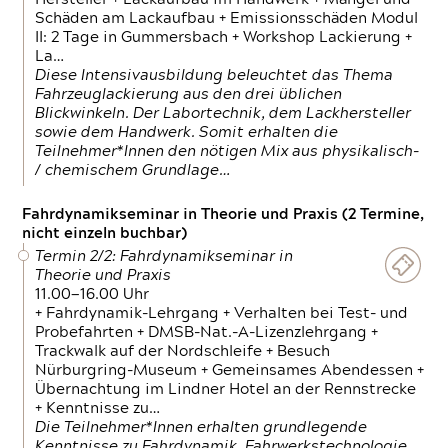
Schäden am Lackaufbau + Emissionsschäden Modul
II: 2 Tage in Gummersbach + Workshop Lackierung +
La…
Diese Intensivausbildung beleuchtet das Thema
Fahrzeuglackierung aus den drei üblichen
Blickwinkeln. Der Labortechnik, dem Lackhersteller
sowie dem Handwerk. Somit erhalten die
Teilnehmer*Innen den nötigen Mix aus physikalisch-
/ chemischem Grundlage…
Fahrdynamikseminar in Theorie und Praxis (2 Termine,
nicht einzeln buchbar)
Termin 2/2: Fahrdynamikseminar in
Theorie und Praxis
11.00—16.00 Uhr
+ Fahrdynamik-Lehrgang + Verhalten bei Test- und
Probefahrten + DMSB-Nat.-A-Lizenzlehrgang +
Trackwalk auf der Nordschleife + Besuch
Nürburgring-Museum + Gemeinsames Abendessen +
Übernachtung im Lindner Hotel an der Rennstrecke
+ Kenntnisse zu…
Die Teilnehmer*Innen erhalten grundlegende
Kenntnisse zu Fahrdynamik, Fahrwerkstechnologie,