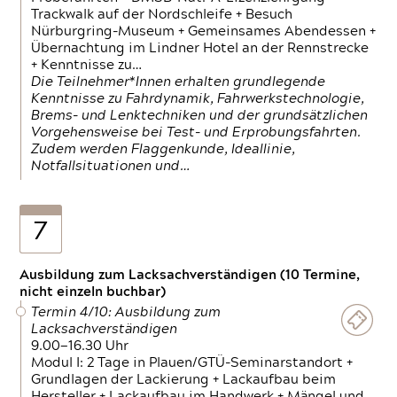
Trackwalk auf der Nordschleife + Besuch
Nürburgring-Museum + Gemeinsames Abendessen +
Übernachtung im Lindner Hotel an der Rennstrecke
+ Kenntnisse zu…
Die Teilnehmer*Innen erhalten grundlegende
Kenntnisse zu Fahrdynamik, Fahrwerkstechnologie,
Brems- und Lenktechniken und der grundsätzlichen
Vorgehensweise bei Test- und Erprobungsfahrten.
Zudem werden Flaggenkunde, Ideallinie,
Notfallsituationen und…
7
Ausbildung zum Lacksachverständigen (10 Termine,
nicht einzeln buchbar)
Termin 4/10: Ausbildung zum
Lacksachverständigen
9.00—16.30 Uhr
Modul I: 2 Tage in Plauen/GTÜ-Seminarstandort +
Grundlagen der Lackierung + Lackaufbau beim
Hersteller + Lackaufbau im Handwerk + Mängel und