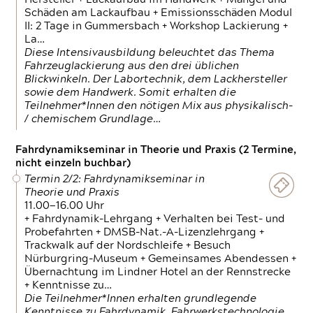
Schäden am Lackaufbau + Emissionsschäden Modul
II: 2 Tage in Gummersbach + Workshop Lackierung +
La…
Diese Intensivausbildung beleuchtet das Thema
Fahrzeuglackierung aus den drei üblichen
Blickwinkeln. Der Labortechnik, dem Lackhersteller
sowie dem Handwerk. Somit erhalten die
Teilnehmer*Innen den nötigen Mix aus physikalisch-
/ chemischem Grundlage…
Fahrdynamikseminar in Theorie und Praxis (2 Termine,
nicht einzeln buchbar)
Termin 2/2: Fahrdynamikseminar in
Theorie und Praxis
11.00—16.00 Uhr
+ Fahrdynamik-Lehrgang + Verhalten bei Test- und
Probefahrten + DMSB-Nat.-A-Lizenzlehrgang +
Trackwalk auf der Nordschleife + Besuch
Nürburgring-Museum + Gemeinsames Abendessen +
Übernachtung im Lindner Hotel an der Rennstrecke
+ Kenntnisse zu…
Die Teilnehmer*Innen erhalten grundlegende
Kenntnisse zu Fahrdynamik, Fahrwerkstechnologie,