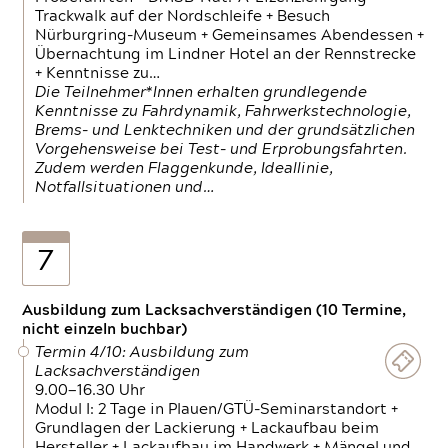
Trackwalk auf der Nordschleife + Besuch
Nürburgring-Museum + Gemeinsames Abendessen +
Übernachtung im Lindner Hotel an der Rennstrecke
+ Kenntnisse zu…
Die Teilnehmer*Innen erhalten grundlegende
Kenntnisse zu Fahrdynamik, Fahrwerkstechnologie,
Brems- und Lenktechniken und der grundsätzlichen
Vorgehensweise bei Test- und Erprobungsfahrten.
Zudem werden Flaggenkunde, Ideallinie,
Notfallsituationen und…
7
Ausbildung zum Lacksachverständigen (10 Termine,
nicht einzeln buchbar)
Termin 4/10: Ausbildung zum
Lacksachverständigen
9.00—16.30 Uhr
Modul I: 2 Tage in Plauen/GTÜ-Seminarstandort +
Grundlagen der Lackierung + Lackaufbau beim
Hersteller + Lackaufbau im Handwerk + Mängel und