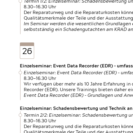
Termin 1/2: Einzelseminar: Schadensbewertung un
8.30—16.30 Uhr
Der Reparaturweg und die Reparaturkosten können
Qualitätsmerkmale der Teile und der Ausstattun
Im Seminar werden die wesentlichen Grundlagen e
selbstständig ein Schadengutachten am KRAD an
26
Einzelseminar: Event Data Recorder (EDR) – umfas
Einzelseminar: Event Data Recorder (EDR) – umf
8.30—16.30 Uhr
Wir verfügen über mehr als 10 Jahre Erfahrung i
Recorder (EDR). Unsere Trainings bieten daher ei
Event Data Recorder (EDR) – Grundlagen und An
Einzelseminar: Schadensbewertung und Technik an M
Termin 2/2: Einzelseminar: Schadensbewertung un
8.30—16.30 Uhr
Der Reparaturweg und die Reparaturkosten können
Qualitätsmerkmale der Teile und der Ausstattun