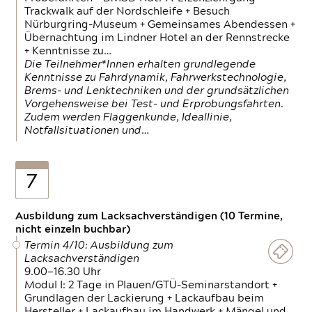
Trackwalk auf der Nordschleife + Besuch
Nürburgring-Museum + Gemeinsames Abendessen +
Übernachtung im Lindner Hotel an der Rennstrecke
+ Kenntnisse zu…
Die Teilnehmer*Innen erhalten grundlegende
Kenntnisse zu Fahrdynamik, Fahrwerkstechnologie,
Brems- und Lenktechniken und der grundsätzlichen
Vorgehensweise bei Test- und Erprobungsfahrten.
Zudem werden Flaggenkunde, Ideallinie,
Notfallsituationen und…
7
Ausbildung zum Lacksachverständigen (10 Termine,
nicht einzeln buchbar)
Termin 4/10: Ausbildung zum
Lacksachverständigen
9.00—16.30 Uhr
Modul I: 2 Tage in Plauen/GTÜ-Seminarstandort +
Grundlagen der Lackierung + Lackaufbau beim
Hersteller + Lackaufbau im Handwerk + Mängel und