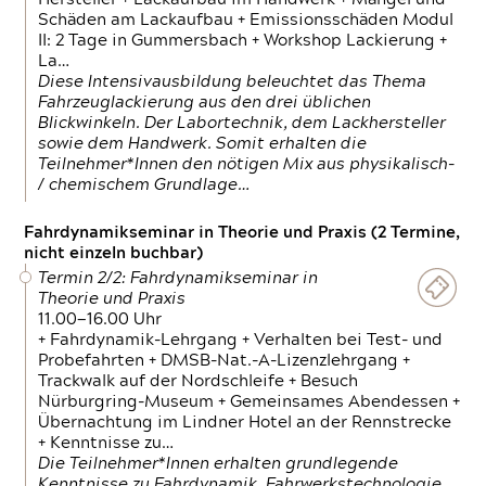
Schäden am Lackaufbau + Emissionsschäden Modul
II: 2 Tage in Gummersbach + Workshop Lackierung +
La…
Diese Intensivausbildung beleuchtet das Thema
Fahrzeuglackierung aus den drei üblichen
Blickwinkeln. Der Labortechnik, dem Lackhersteller
sowie dem Handwerk. Somit erhalten die
Teilnehmer*Innen den nötigen Mix aus physikalisch-
/ chemischem Grundlage…
Fahrdynamikseminar in Theorie und Praxis (2 Termine,
nicht einzeln buchbar)
Termin 2/2: Fahrdynamikseminar in
Theorie und Praxis
11.00—16.00 Uhr
+ Fahrdynamik-Lehrgang + Verhalten bei Test- und
Probefahrten + DMSB-Nat.-A-Lizenzlehrgang +
Trackwalk auf der Nordschleife + Besuch
Nürburgring-Museum + Gemeinsames Abendessen +
Übernachtung im Lindner Hotel an der Rennstrecke
+ Kenntnisse zu…
Die Teilnehmer*Innen erhalten grundlegende
Kenntnisse zu Fahrdynamik, Fahrwerkstechnologie,