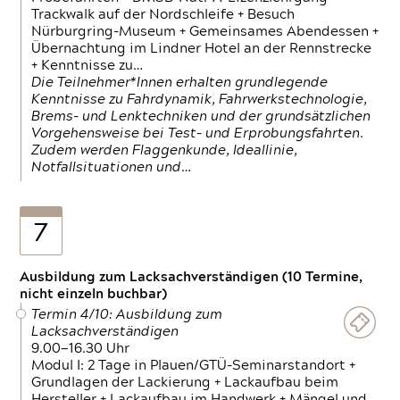
Trackwalk auf der Nordschleife + Besuch
Nürburgring-Museum + Gemeinsames Abendessen +
Übernachtung im Lindner Hotel an der Rennstrecke
+ Kenntnisse zu…
Die Teilnehmer*Innen erhalten grundlegende
Kenntnisse zu Fahrdynamik, Fahrwerkstechnologie,
Brems- und Lenktechniken und der grundsätzlichen
Vorgehensweise bei Test- und Erprobungsfahrten.
Zudem werden Flaggenkunde, Ideallinie,
Notfallsituationen und…
7
Ausbildung zum Lacksachverständigen (10 Termine,
nicht einzeln buchbar)
Termin 4/10: Ausbildung zum
Lacksachverständigen
9.00—16.30 Uhr
Modul I: 2 Tage in Plauen/GTÜ-Seminarstandort +
Grundlagen der Lackierung + Lackaufbau beim
Hersteller + Lackaufbau im Handwerk + Mängel und