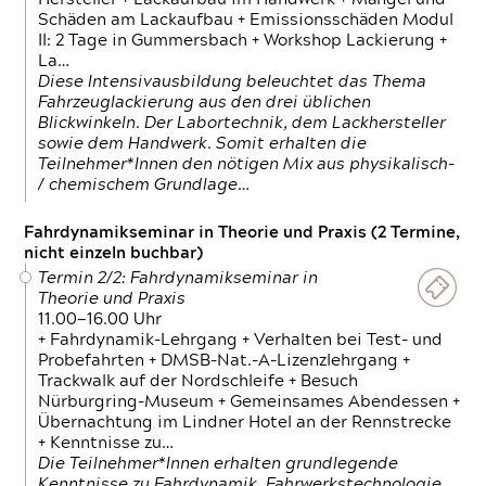
Schäden am Lackaufbau + Emissionsschäden Modul
II: 2 Tage in Gummersbach + Workshop Lackierung +
La…
Diese Intensivausbildung beleuchtet das Thema
Fahrzeuglackierung aus den drei üblichen
Blickwinkeln. Der Labortechnik, dem Lackhersteller
sowie dem Handwerk. Somit erhalten die
Teilnehmer*Innen den nötigen Mix aus physikalisch-
/ chemischem Grundlage…
Fahrdynamikseminar in Theorie und Praxis (2 Termine,
nicht einzeln buchbar)
Termin 2/2: Fahrdynamikseminar in
Theorie und Praxis
11.00—16.00 Uhr
+ Fahrdynamik-Lehrgang + Verhalten bei Test- und
Probefahrten + DMSB-Nat.-A-Lizenzlehrgang +
Trackwalk auf der Nordschleife + Besuch
Nürburgring-Museum + Gemeinsames Abendessen +
Übernachtung im Lindner Hotel an der Rennstrecke
+ Kenntnisse zu…
Die Teilnehmer*Innen erhalten grundlegende
Kenntnisse zu Fahrdynamik, Fahrwerkstechnologie,