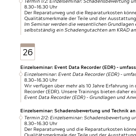
Termin 1/2: Einzelseminar: Schadensbewertung un
8.30—16.30 Uhr
Der Reparaturweg und die Reparaturkosten können
Qualitätsmerkmale der Teile und der Ausstattun
Im Seminar werden die wesentlichen Grundlagen e
selbstständig ein Schadengutachten am KRAD an
26
Einzelseminar: Event Data Recorder (EDR) – umfas
Einzelseminar: Event Data Recorder (EDR) – umf
8.30—16.30 Uhr
Wir verfügen über mehr als 10 Jahre Erfahrung i
Recorder (EDR). Unsere Trainings bieten daher ei
Event Data Recorder (EDR) – Grundlagen und An
Einzelseminar: Schadensbewertung und Technik an M
Termin 2/2: Einzelseminar: Schadensbewertung un
8.30—16.30 Uhr
Der Reparaturweg und die Reparaturkosten können
Qualitätsmerkmale der Teile und der Ausstattun