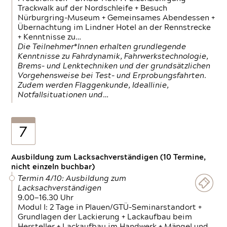
Trackwalk auf der Nordschleife + Besuch
Nürburgring-Museum + Gemeinsames Abendessen +
Übernachtung im Lindner Hotel an der Rennstrecke
+ Kenntnisse zu…
Die Teilnehmer*Innen erhalten grundlegende
Kenntnisse zu Fahrdynamik, Fahrwerkstechnologie,
Brems- und Lenktechniken und der grundsätzlichen
Vorgehensweise bei Test- und Erprobungsfahrten.
Zudem werden Flaggenkunde, Ideallinie,
Notfallsituationen und…
7
Ausbildung zum Lacksachverständigen (10 Termine,
nicht einzeln buchbar)
Termin 4/10: Ausbildung zum
Lacksachverständigen
9.00—16.30 Uhr
Modul I: 2 Tage in Plauen/GTÜ-Seminarstandort +
Grundlagen der Lackierung + Lackaufbau beim
Hersteller + Lackaufbau im Handwerk + Mängel und