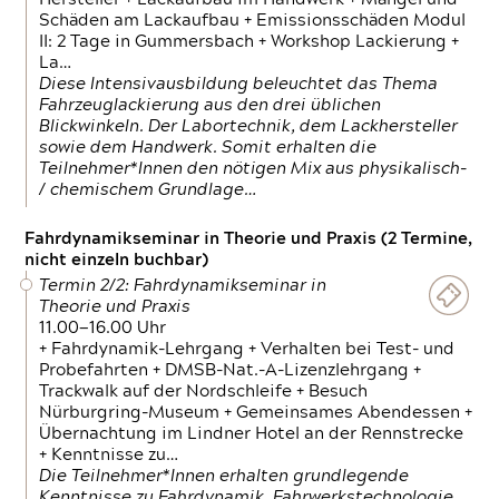
Schäden am Lackaufbau + Emissionsschäden Modul
II: 2 Tage in Gummersbach + Workshop Lackierung +
La…
Diese Intensivausbildung beleuchtet das Thema
Fahrzeuglackierung aus den drei üblichen
Blickwinkeln. Der Labortechnik, dem Lackhersteller
sowie dem Handwerk. Somit erhalten die
Teilnehmer*Innen den nötigen Mix aus physikalisch-
/ chemischem Grundlage…
Fahrdynamikseminar in Theorie und Praxis (2 Termine,
nicht einzeln buchbar)
Termin 2/2: Fahrdynamikseminar in
Theorie und Praxis
11.00—16.00 Uhr
+ Fahrdynamik-Lehrgang + Verhalten bei Test- und
Probefahrten + DMSB-Nat.-A-Lizenzlehrgang +
Trackwalk auf der Nordschleife + Besuch
Nürburgring-Museum + Gemeinsames Abendessen +
Übernachtung im Lindner Hotel an der Rennstrecke
+ Kenntnisse zu…
Die Teilnehmer*Innen erhalten grundlegende
Kenntnisse zu Fahrdynamik, Fahrwerkstechnologie,