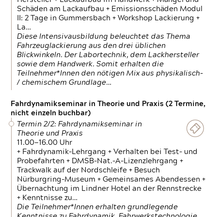
Schäden am Lackaufbau + Emissionsschäden Modul
II: 2 Tage in Gummersbach + Workshop Lackierung +
La…
Diese Intensivausbildung beleuchtet das Thema
Fahrzeuglackierung aus den drei üblichen
Blickwinkeln. Der Labortechnik, dem Lackhersteller
sowie dem Handwerk. Somit erhalten die
Teilnehmer*Innen den nötigen Mix aus physikalisch-
/ chemischem Grundlage…
Fahrdynamikseminar in Theorie und Praxis (2 Termine,
nicht einzeln buchbar)
Termin 2/2: Fahrdynamikseminar in
Theorie und Praxis
11.00—16.00 Uhr
+ Fahrdynamik-Lehrgang + Verhalten bei Test- und
Probefahrten + DMSB-Nat.-A-Lizenzlehrgang +
Trackwalk auf der Nordschleife + Besuch
Nürburgring-Museum + Gemeinsames Abendessen +
Übernachtung im Lindner Hotel an der Rennstrecke
+ Kenntnisse zu…
Die Teilnehmer*Innen erhalten grundlegende
Kenntnisse zu Fahrdynamik, Fahrwerkstechnologie,