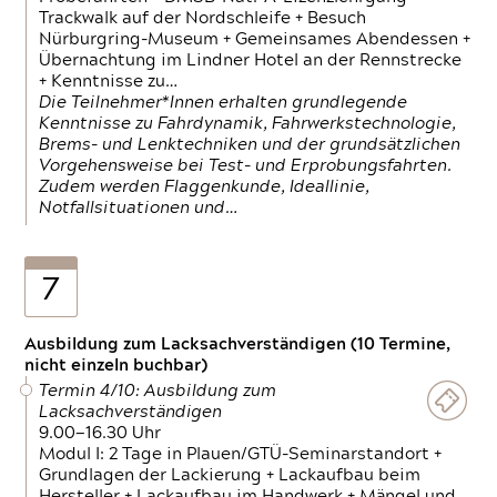
Trackwalk auf der Nordschleife + Besuch
Nürburgring-Museum + Gemeinsames Abendessen +
Übernachtung im Lindner Hotel an der Rennstrecke
+ Kenntnisse zu…
Die Teilnehmer*Innen erhalten grundlegende
Kenntnisse zu Fahrdynamik, Fahrwerkstechnologie,
Brems- und Lenktechniken und der grundsätzlichen
Vorgehensweise bei Test- und Erprobungsfahrten.
Zudem werden Flaggenkunde, Ideallinie,
Notfallsituationen und…
7
Ausbildung zum Lacksachverständigen (10 Termine,
nicht einzeln buchbar)
Termin 4/10: Ausbildung zum
Lacksachverständigen
9.00—16.30 Uhr
Modul I: 2 Tage in Plauen/GTÜ-Seminarstandort +
Grundlagen der Lackierung + Lackaufbau beim
Hersteller + Lackaufbau im Handwerk + Mängel und