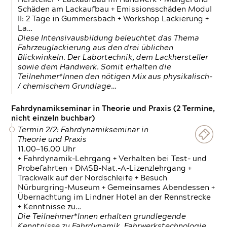
Schäden am Lackaufbau + Emissionsschäden Modul
II: 2 Tage in Gummersbach + Workshop Lackierung +
La…
Diese Intensivausbildung beleuchtet das Thema
Fahrzeuglackierung aus den drei üblichen
Blickwinkeln. Der Labortechnik, dem Lackhersteller
sowie dem Handwerk. Somit erhalten die
Teilnehmer*Innen den nötigen Mix aus physikalisch-
/ chemischem Grundlage…
Fahrdynamikseminar in Theorie und Praxis (2 Termine,
nicht einzeln buchbar)
Termin 2/2: Fahrdynamikseminar in
Theorie und Praxis
11.00—16.00 Uhr
+ Fahrdynamik-Lehrgang + Verhalten bei Test- und
Probefahrten + DMSB-Nat.-A-Lizenzlehrgang +
Trackwalk auf der Nordschleife + Besuch
Nürburgring-Museum + Gemeinsames Abendessen +
Übernachtung im Lindner Hotel an der Rennstrecke
+ Kenntnisse zu…
Die Teilnehmer*Innen erhalten grundlegende
Kenntnisse zu Fahrdynamik, Fahrwerkstechnologie,