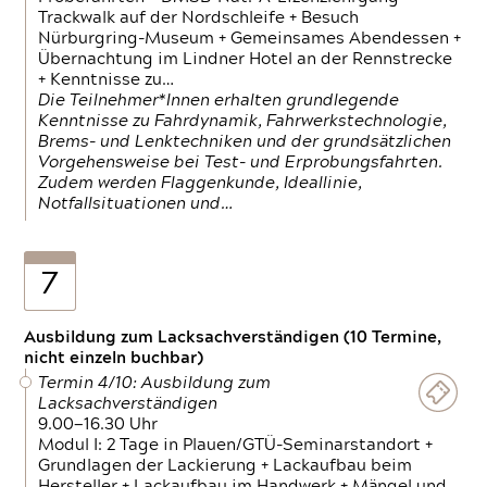
Trackwalk auf der Nordschleife + Besuch
Nürburgring-Museum + Gemeinsames Abendessen +
Übernachtung im Lindner Hotel an der Rennstrecke
+ Kenntnisse zu…
Die Teilnehmer*Innen erhalten grundlegende
Kenntnisse zu Fahrdynamik, Fahrwerkstechnologie,
Brems- und Lenktechniken und der grundsätzlichen
Vorgehensweise bei Test- und Erprobungsfahrten.
Zudem werden Flaggenkunde, Ideallinie,
Notfallsituationen und…
7
Ausbildung zum Lacksachverständigen (10 Termine,
nicht einzeln buchbar)
Termin 4/10: Ausbildung zum
Lacksachverständigen
9.00—16.30 Uhr
Modul I: 2 Tage in Plauen/GTÜ-Seminarstandort +
Grundlagen der Lackierung + Lackaufbau beim
Hersteller + Lackaufbau im Handwerk + Mängel und