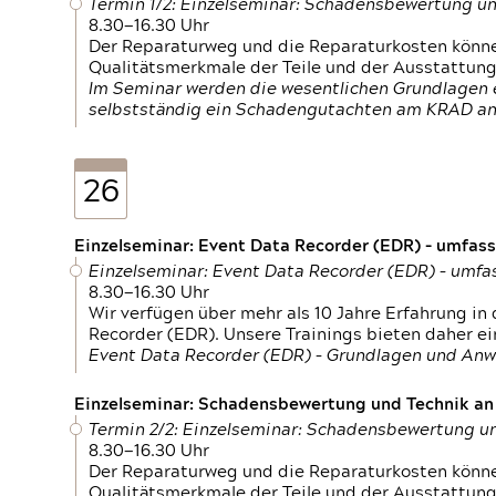
Termin 1/2: Einzelseminar: Schadensbewertung un
8.30—16.30 Uhr
Der Reparaturweg und die Reparaturkosten können
Qualitätsmerkmale der Teile und der Ausstattun
Im Seminar werden die wesentlichen Grundlagen e
selbstständig ein Schadengutachten am KRAD an
26
Einzelseminar: Event Data Recorder (EDR) – umfas
Einzelseminar: Event Data Recorder (EDR) – umf
8.30—16.30 Uhr
Wir verfügen über mehr als 10 Jahre Erfahrung i
Recorder (EDR). Unsere Trainings bieten daher ei
Event Data Recorder (EDR) – Grundlagen und An
Einzelseminar: Schadensbewertung und Technik an M
Termin 2/2: Einzelseminar: Schadensbewertung un
8.30—16.30 Uhr
Der Reparaturweg und die Reparaturkosten können
Qualitätsmerkmale der Teile und der Ausstattun