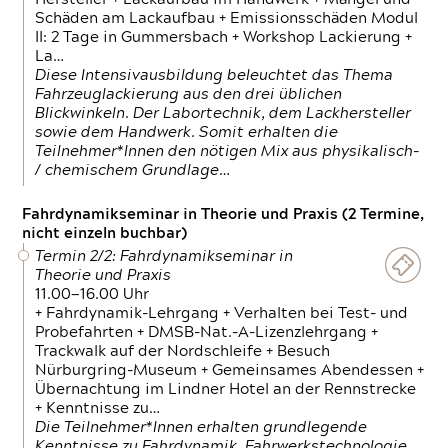
Schäden am Lackaufbau + Emissionsschäden Modul
II: 2 Tage in Gummersbach + Workshop Lackierung +
La…
Diese Intensivausbildung beleuchtet das Thema
Fahrzeuglackierung aus den drei üblichen
Blickwinkeln. Der Labortechnik, dem Lackhersteller
sowie dem Handwerk. Somit erhalten die
Teilnehmer*Innen den nötigen Mix aus physikalisch-
/ chemischem Grundlage…
Fahrdynamikseminar in Theorie und Praxis (2 Termine,
nicht einzeln buchbar)
Termin 2/2: Fahrdynamikseminar in
Theorie und Praxis
11.00—16.00 Uhr
+ Fahrdynamik-Lehrgang + Verhalten bei Test- und
Probefahrten + DMSB-Nat.-A-Lizenzlehrgang +
Trackwalk auf der Nordschleife + Besuch
Nürburgring-Museum + Gemeinsames Abendessen +
Übernachtung im Lindner Hotel an der Rennstrecke
+ Kenntnisse zu…
Die Teilnehmer*Innen erhalten grundlegende
Kenntnisse zu Fahrdynamik, Fahrwerkstechnologie,