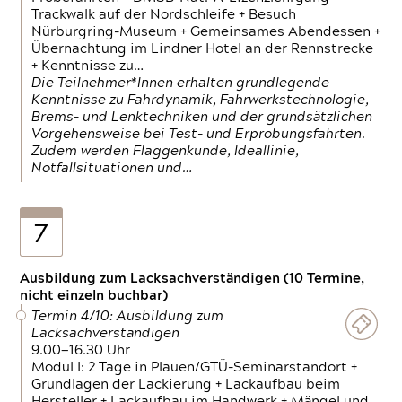
Trackwalk auf der Nordschleife + Besuch
Nürburgring-Museum + Gemeinsames Abendessen +
Übernachtung im Lindner Hotel an der Rennstrecke
+ Kenntnisse zu…
Die Teilnehmer*Innen erhalten grundlegende
Kenntnisse zu Fahrdynamik, Fahrwerkstechnologie,
Brems- und Lenktechniken und der grundsätzlichen
Vorgehensweise bei Test- und Erprobungsfahrten.
Zudem werden Flaggenkunde, Ideallinie,
Notfallsituationen und…
7
Ausbildung zum Lacksachverständigen (10 Termine,
nicht einzeln buchbar)
Termin 4/10: Ausbildung zum
Lacksachverständigen
9.00—16.30 Uhr
Modul I: 2 Tage in Plauen/GTÜ-Seminarstandort +
Grundlagen der Lackierung + Lackaufbau beim
Hersteller + Lackaufbau im Handwerk + Mängel und