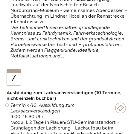
Trackwalk auf der Nordschleife + Besuch
Nürburgring-Museum + Gemeinsames Abendessen +
Übernachtung im Lindner Hotel an der Rennstrecke
+ Kenntnisse zu…
Die Teilnehmer*Innen erhalten grundlegende
Kenntnisse zu Fahrdynamik, Fahrwerkstechnologie,
Brems- und Lenktechniken und der grundsätzlichen
Vorgehensweise bei Test- und Erprobungsfahrten.
Zudem werden Flaggenkunde, Ideallinie,
Notfallsituationen und…
7
Ausbildung zum Lacksachverständigen (10 Termine,
nicht einzeln buchbar)
Termin 4/10: Ausbildung zum
Lacksachverständigen
9.00—16.30 Uhr
Modul I: 2 Tage in Plauen/GTÜ-Seminarstandort +
Grundlagen der Lackierung + Lackaufbau beim
Hersteller + Lackaufbau im Handwerk + Mängel und