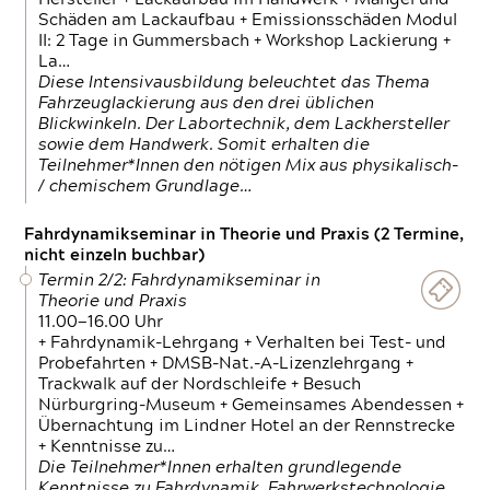
Schäden am Lackaufbau + Emissionsschäden Modul
II: 2 Tage in Gummersbach + Workshop Lackierung +
La…
Diese Intensivausbildung beleuchtet das Thema
Fahrzeuglackierung aus den drei üblichen
Blickwinkeln. Der Labortechnik, dem Lackhersteller
sowie dem Handwerk. Somit erhalten die
Teilnehmer*Innen den nötigen Mix aus physikalisch-
/ chemischem Grundlage…
Fahrdynamikseminar in Theorie und Praxis (2 Termine,
nicht einzeln buchbar)
Termin 2/2: Fahrdynamikseminar in
Theorie und Praxis
11.00—16.00 Uhr
+ Fahrdynamik-Lehrgang + Verhalten bei Test- und
Probefahrten + DMSB-Nat.-A-Lizenzlehrgang +
Trackwalk auf der Nordschleife + Besuch
Nürburgring-Museum + Gemeinsames Abendessen +
Übernachtung im Lindner Hotel an der Rennstrecke
+ Kenntnisse zu…
Die Teilnehmer*Innen erhalten grundlegende
Kenntnisse zu Fahrdynamik, Fahrwerkstechnologie,