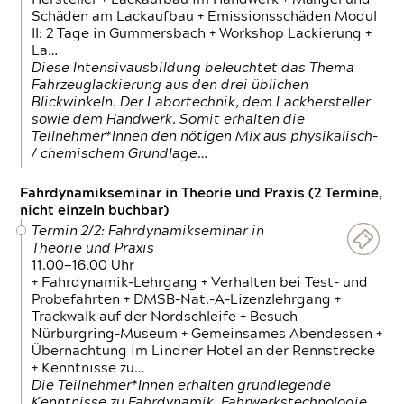
Schäden am Lackaufbau + Emissionsschäden Modul
II: 2 Tage in Gummersbach + Workshop Lackierung +
La…
Diese Intensivausbildung beleuchtet das Thema
Fahrzeuglackierung aus den drei üblichen
Blickwinkeln. Der Labortechnik, dem Lackhersteller
sowie dem Handwerk. Somit erhalten die
Teilnehmer*Innen den nötigen Mix aus physikalisch-
/ chemischem Grundlage…
Fahrdynamikseminar in Theorie und Praxis (2 Termine,
nicht einzeln buchbar)
Termin 2/2: Fahrdynamikseminar in
Theorie und Praxis
11.00—16.00 Uhr
+ Fahrdynamik-Lehrgang + Verhalten bei Test- und
Probefahrten + DMSB-Nat.-A-Lizenzlehrgang +
Trackwalk auf der Nordschleife + Besuch
Nürburgring-Museum + Gemeinsames Abendessen +
Übernachtung im Lindner Hotel an der Rennstrecke
+ Kenntnisse zu…
Die Teilnehmer*Innen erhalten grundlegende
Kenntnisse zu Fahrdynamik, Fahrwerkstechnologie,