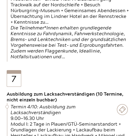
Trackwalk auf der Nordschleife + Besuch
Nürburgring-Museum + Gemeinsames Abendessen +
Übernachtung im Lindner Hotel an der Rennstrecke
+ Kenntnisse zu…
Die Teilnehmer*Innen erhalten grundlegende
Kenntnisse zu Fahrdynamik, Fahrwerkstechnologie,
Brems- und Lenktechniken und der grundsätzlichen
Vorgehensweise bei Test- und Erprobungsfahrten.
Zudem werden Flaggenkunde, Ideallinie,
Notfallsituationen und…
7
Ausbildung zum Lacksachverständigen (10 Termine,
nicht einzeln buchbar)
Termin 4/10: Ausbildung zum
Lacksachverständigen
9.00—16.30 Uhr
Modul I: 2 Tage in Plauen/GTÜ-Seminarstandort +
Grundlagen der Lackierung + Lackaufbau beim
Hersteller + Lackaufbau im Handwerk + Mängel und