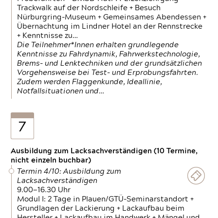
Trackwalk auf der Nordschleife + Besuch
Nürburgring-Museum + Gemeinsames Abendessen +
Übernachtung im Lindner Hotel an der Rennstrecke
+ Kenntnisse zu…
Die Teilnehmer*Innen erhalten grundlegende
Kenntnisse zu Fahrdynamik, Fahrwerkstechnologie,
Brems- und Lenktechniken und der grundsätzlichen
Vorgehensweise bei Test- und Erprobungsfahrten.
Zudem werden Flaggenkunde, Ideallinie,
Notfallsituationen und…
7
Ausbildung zum Lacksachverständigen (10 Termine,
nicht einzeln buchbar)
Termin 4/10: Ausbildung zum
Lacksachverständigen
9.00—16.30 Uhr
Modul I: 2 Tage in Plauen/GTÜ-Seminarstandort +
Grundlagen der Lackierung + Lackaufbau beim
Hersteller + Lackaufbau im Handwerk + Mängel und