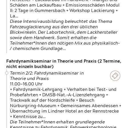
Schäden am Lackaufbau + Emissionsschäden Modul
II: 2 Tage in Gummersbach + Workshop Lackierung +
La…
Diese Intensivausbildung beleuchtet das Thema
Fahrzeuglackierung aus den drei üblichen
Blickwinkeln. Der Labortechnik, dem Lackhersteller
sowie dem Handwerk. Somit erhalten die
Teilnehmer*Innen den nötigen Mix aus physikalisch-
/ chemischem Grundlage…
Fahrdynamikseminar in Theorie und Praxis (2 Termine,
nicht einzeln buchbar)
Termin 2/2: Fahrdynamikseminar in
Theorie und Praxis
11.00—16.00 Uhr
+ Fahrdynamik-Lehrgang + Verhalten bei Test- und
Probefahrten + DMSB-Nat.-A-Lizenzlehrgang +
Trackwalk auf der Nordschleife + Besuch
Nürburgring-Museum + Gemeinsames Abendessen +
Übernachtung im Lindner Hotel an der Rennstrecke
+ Kenntnisse zu…
Die Teilnehmer*Innen erhalten grundlegende
Kenntnisse zu Fahrdynamik, Fahrwerkstechnologie,