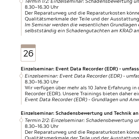
Termin 1/2: Einzelseminar: Schadensbewertung un
8.30—16.30 Uhr
Der Reparaturweg und die Reparaturkosten können
Qualitätsmerkmale der Teile und der Ausstattun
Im Seminar werden die wesentlichen Grundlagen e
selbstständig ein Schadengutachten am KRAD an
26
Einzelseminar: Event Data Recorder (EDR) – umfas
Einzelseminar: Event Data Recorder (EDR) – umf
8.30—16.30 Uhr
Wir verfügen über mehr als 10 Jahre Erfahrung i
Recorder (EDR). Unsere Trainings bieten daher ei
Event Data Recorder (EDR) – Grundlagen und An
Einzelseminar: Schadensbewertung und Technik an M
Termin 2/2: Einzelseminar: Schadensbewertung un
8.30—16.30 Uhr
Der Reparaturweg und die Reparaturkosten können
Qualitätsmerkmale der Teile und der Ausstattun