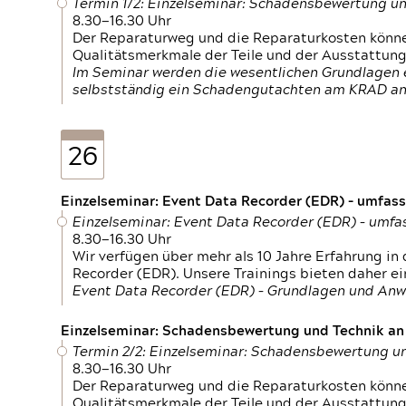
Termin 1/2: Einzelseminar: Schadensbewertung un
8.30—16.30 Uhr
Der Reparaturweg und die Reparaturkosten können
Qualitätsmerkmale der Teile und der Ausstattun
Im Seminar werden die wesentlichen Grundlagen e
selbstständig ein Schadengutachten am KRAD an
26
Einzelseminar: Event Data Recorder (EDR) – umfas
Einzelseminar: Event Data Recorder (EDR) – umf
8.30—16.30 Uhr
Wir verfügen über mehr als 10 Jahre Erfahrung i
Recorder (EDR). Unsere Trainings bieten daher ei
Event Data Recorder (EDR) – Grundlagen und An
Einzelseminar: Schadensbewertung und Technik an M
Termin 2/2: Einzelseminar: Schadensbewertung un
8.30—16.30 Uhr
Der Reparaturweg und die Reparaturkosten können
Qualitätsmerkmale der Teile und der Ausstattun