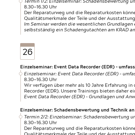
Termin 1/2: Einzelseminar: Schadensbewertung un
8.30—16.30 Uhr
Der Reparaturweg und die Reparaturkosten können
Qualitätsmerkmale der Teile und der Ausstattun
Im Seminar werden die wesentlichen Grundlagen e
selbstständig ein Schadengutachten am KRAD an
26
Einzelseminar: Event Data Recorder (EDR) – umfas
Einzelseminar: Event Data Recorder (EDR) – umf
8.30—16.30 Uhr
Wir verfügen über mehr als 10 Jahre Erfahrung i
Recorder (EDR). Unsere Trainings bieten daher ei
Event Data Recorder (EDR) – Grundlagen und An
Einzelseminar: Schadensbewertung und Technik an M
Termin 2/2: Einzelseminar: Schadensbewertung un
8.30—16.30 Uhr
Der Reparaturweg und die Reparaturkosten können
Qualitätsmerkmale der Teile und der Ausstattun