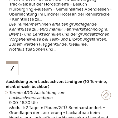
Trackwalk auf der Nordschleife + Besuch
Nürburgring-Museum + Gemeinsames Abendessen +
Übernachtung im Lindner Hotel an der Rennstrecke
+ Kenntnisse zu…
Die Teilnehmer*Innen erhalten grundlegende
Kenntnisse zu Fahrdynamik, Fahrwerkstechnologie,
Brems- und Lenktechniken und der grundsätzlichen
Vorgehensweise bei Test- und Erprobungsfahrten.
Zudem werden Flaggenkunde, Ideallinie,
Notfallsituationen und…
7
Ausbildung zum Lacksachverständigen (10 Termine,
nicht einzeln buchbar)
Termin 4/10: Ausbildung zum
Lacksachverständigen
9.00—16.30 Uhr
Modul I: 2 Tage in Plauen/GTÜ-Seminarstandort +
Grundlagen der Lackierung + Lackaufbau beim
Hersteller + Lackaufbau im Handwerk + Mängel und