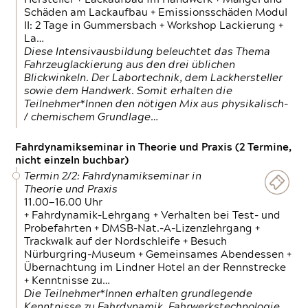
Schäden am Lackaufbau + Emissionsschäden Modul
II: 2 Tage in Gummersbach + Workshop Lackierung +
La…
Diese Intensivausbildung beleuchtet das Thema
Fahrzeuglackierung aus den drei üblichen
Blickwinkeln. Der Labortechnik, dem Lackhersteller
sowie dem Handwerk. Somit erhalten die
Teilnehmer*Innen den nötigen Mix aus physikalisch-
/ chemischem Grundlage…
Fahrdynamikseminar in Theorie und Praxis (2 Termine,
nicht einzeln buchbar)
Termin 2/2: Fahrdynamikseminar in
Theorie und Praxis
11.00—16.00 Uhr
+ Fahrdynamik-Lehrgang + Verhalten bei Test- und
Probefahrten + DMSB-Nat.-A-Lizenzlehrgang +
Trackwalk auf der Nordschleife + Besuch
Nürburgring-Museum + Gemeinsames Abendessen +
Übernachtung im Lindner Hotel an der Rennstrecke
+ Kenntnisse zu…
Die Teilnehmer*Innen erhalten grundlegende
Kenntnisse zu Fahrdynamik, Fahrwerkstechnologie,