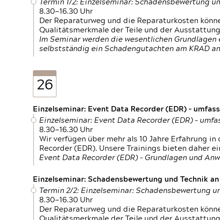
Termin 1/2: Einzelseminar: Schadensbewertung un
8.30—16.30 Uhr
Der Reparaturweg und die Reparaturkosten können
Qualitätsmerkmale der Teile und der Ausstattun
Im Seminar werden die wesentlichen Grundlagen e
selbstständig ein Schadengutachten am KRAD an
26
Einzelseminar: Event Data Recorder (EDR) – umfas
Einzelseminar: Event Data Recorder (EDR) – umf
8.30—16.30 Uhr
Wir verfügen über mehr als 10 Jahre Erfahrung i
Recorder (EDR). Unsere Trainings bieten daher ei
Event Data Recorder (EDR) – Grundlagen und An
Einzelseminar: Schadensbewertung und Technik an M
Termin 2/2: Einzelseminar: Schadensbewertung un
8.30—16.30 Uhr
Der Reparaturweg und die Reparaturkosten können
Qualitätsmerkmale der Teile und der Ausstattun