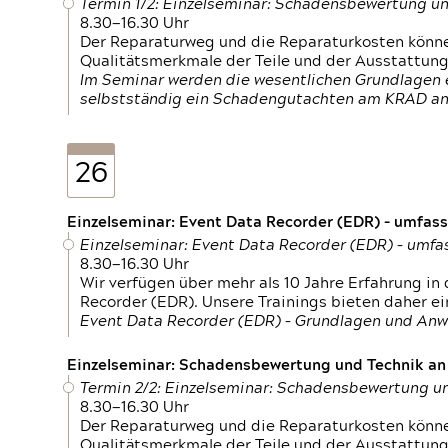
Termin 1/2: Einzelseminar: Schadensbewertung un
8.30—16.30 Uhr
Der Reparaturweg und die Reparaturkosten können
Qualitätsmerkmale der Teile und der Ausstattun
Im Seminar werden die wesentlichen Grundlagen e
selbstständig ein Schadengutachten am KRAD an
26
Einzelseminar: Event Data Recorder (EDR) – umfas
Einzelseminar: Event Data Recorder (EDR) – umf
8.30—16.30 Uhr
Wir verfügen über mehr als 10 Jahre Erfahrung i
Recorder (EDR). Unsere Trainings bieten daher ei
Event Data Recorder (EDR) – Grundlagen und An
Einzelseminar: Schadensbewertung und Technik an M
Termin 2/2: Einzelseminar: Schadensbewertung un
8.30—16.30 Uhr
Der Reparaturweg und die Reparaturkosten können
Qualitätsmerkmale der Teile und der Ausstattun