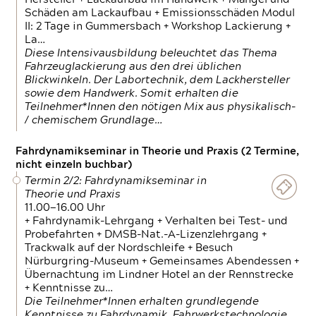
Schäden am Lackaufbau + Emissionsschäden Modul
II: 2 Tage in Gummersbach + Workshop Lackierung +
La…
Diese Intensivausbildung beleuchtet das Thema
Fahrzeuglackierung aus den drei üblichen
Blickwinkeln. Der Labortechnik, dem Lackhersteller
sowie dem Handwerk. Somit erhalten die
Teilnehmer*Innen den nötigen Mix aus physikalisch-
/ chemischem Grundlage…
Fahrdynamikseminar in Theorie und Praxis (2 Termine,
nicht einzeln buchbar)
Termin 2/2: Fahrdynamikseminar in
Theorie und Praxis
11.00—16.00 Uhr
+ Fahrdynamik-Lehrgang + Verhalten bei Test- und
Probefahrten + DMSB-Nat.-A-Lizenzlehrgang +
Trackwalk auf der Nordschleife + Besuch
Nürburgring-Museum + Gemeinsames Abendessen +
Übernachtung im Lindner Hotel an der Rennstrecke
+ Kenntnisse zu…
Die Teilnehmer*Innen erhalten grundlegende
Kenntnisse zu Fahrdynamik, Fahrwerkstechnologie,