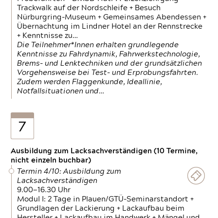
Trackwalk auf der Nordschleife + Besuch
Nürburgring-Museum + Gemeinsames Abendessen +
Übernachtung im Lindner Hotel an der Rennstrecke
+ Kenntnisse zu…
Die Teilnehmer*Innen erhalten grundlegende
Kenntnisse zu Fahrdynamik, Fahrwerkstechnologie,
Brems- und Lenktechniken und der grundsätzlichen
Vorgehensweise bei Test- und Erprobungsfahrten.
Zudem werden Flaggenkunde, Ideallinie,
Notfallsituationen und…
7
Ausbildung zum Lacksachverständigen (10 Termine,
nicht einzeln buchbar)
Termin 4/10: Ausbildung zum
Lacksachverständigen
9.00—16.30 Uhr
Modul I: 2 Tage in Plauen/GTÜ-Seminarstandort +
Grundlagen der Lackierung + Lackaufbau beim
Hersteller + Lackaufbau im Handwerk + Mängel und