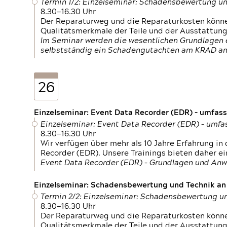
Termin 1/2: Einzelseminar: Schadensbewertung un
8.30—16.30 Uhr
Der Reparaturweg und die Reparaturkosten können
Qualitätsmerkmale der Teile und der Ausstattun
Im Seminar werden die wesentlichen Grundlagen e
selbstständig ein Schadengutachten am KRAD an
26
Einzelseminar: Event Data Recorder (EDR) – umfas
Einzelseminar: Event Data Recorder (EDR) – umf
8.30—16.30 Uhr
Wir verfügen über mehr als 10 Jahre Erfahrung i
Recorder (EDR). Unsere Trainings bieten daher ei
Event Data Recorder (EDR) – Grundlagen und An
Einzelseminar: Schadensbewertung und Technik an M
Termin 2/2: Einzelseminar: Schadensbewertung un
8.30—16.30 Uhr
Der Reparaturweg und die Reparaturkosten können
Qualitätsmerkmale der Teile und der Ausstattun