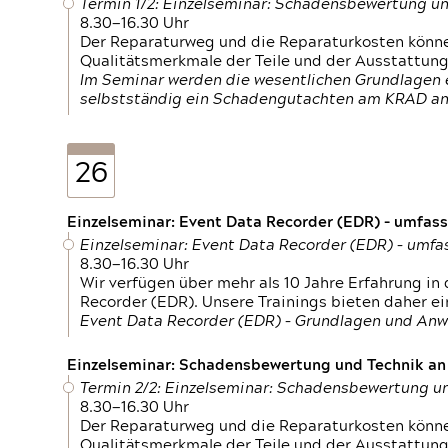
Termin 1/2: Einzelseminar: Schadensbewertung un
8.30—16.30 Uhr
Der Reparaturweg und die Reparaturkosten können
Qualitätsmerkmale der Teile und der Ausstattun
Im Seminar werden die wesentlichen Grundlagen e
selbstständig ein Schadengutachten am KRAD an
26
Einzelseminar: Event Data Recorder (EDR) – umfas
Einzelseminar: Event Data Recorder (EDR) – umf
8.30—16.30 Uhr
Wir verfügen über mehr als 10 Jahre Erfahrung i
Recorder (EDR). Unsere Trainings bieten daher ei
Event Data Recorder (EDR) – Grundlagen und An
Einzelseminar: Schadensbewertung und Technik an M
Termin 2/2: Einzelseminar: Schadensbewertung un
8.30—16.30 Uhr
Der Reparaturweg und die Reparaturkosten können
Qualitätsmerkmale der Teile und der Ausstattun