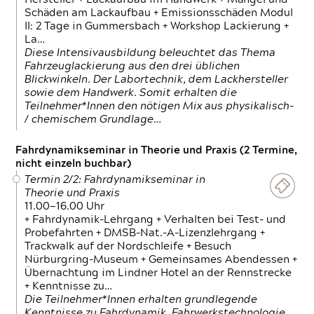
Schäden am Lackaufbau + Emissionsschäden Modul
II: 2 Tage in Gummersbach + Workshop Lackierung +
La…
Diese Intensivausbildung beleuchtet das Thema
Fahrzeuglackierung aus den drei üblichen
Blickwinkeln. Der Labortechnik, dem Lackhersteller
sowie dem Handwerk. Somit erhalten die
Teilnehmer*Innen den nötigen Mix aus physikalisch-
/ chemischem Grundlage…
Fahrdynamikseminar in Theorie und Praxis (2 Termine,
nicht einzeln buchbar)
Termin 2/2: Fahrdynamikseminar in
Theorie und Praxis
11.00—16.00 Uhr
+ Fahrdynamik-Lehrgang + Verhalten bei Test- und
Probefahrten + DMSB-Nat.-A-Lizenzlehrgang +
Trackwalk auf der Nordschleife + Besuch
Nürburgring-Museum + Gemeinsames Abendessen +
Übernachtung im Lindner Hotel an der Rennstrecke
+ Kenntnisse zu…
Die Teilnehmer*Innen erhalten grundlegende
Kenntnisse zu Fahrdynamik, Fahrwerkstechnologie,