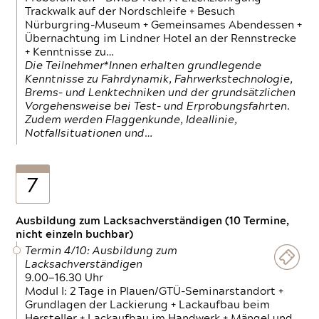
Trackwalk auf der Nordschleife + Besuch
Nürburgring-Museum + Gemeinsames Abendessen +
Übernachtung im Lindner Hotel an der Rennstrecke
+ Kenntnisse zu…
Die Teilnehmer*Innen erhalten grundlegende
Kenntnisse zu Fahrdynamik, Fahrwerkstechnologie,
Brems- und Lenktechniken und der grundsätzlichen
Vorgehensweise bei Test- und Erprobungsfahrten.
Zudem werden Flaggenkunde, Ideallinie,
Notfallsituationen und…
7
Ausbildung zum Lacksachverständigen (10 Termine,
nicht einzeln buchbar)
Termin 4/10: Ausbildung zum
Lacksachverständigen
9.00—16.30 Uhr
Modul I: 2 Tage in Plauen/GTÜ-Seminarstandort +
Grundlagen der Lackierung + Lackaufbau beim
Hersteller + Lackaufbau im Handwerk + Mängel und