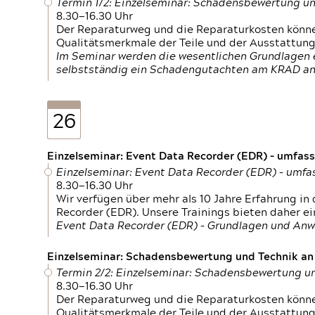
Termin 1/2: Einzelseminar: Schadensbewertung un
8.30—16.30 Uhr
Der Reparaturweg und die Reparaturkosten können
Qualitätsmerkmale der Teile und der Ausstattun
Im Seminar werden die wesentlichen Grundlagen e
selbstständig ein Schadengutachten am KRAD an
26
Einzelseminar: Event Data Recorder (EDR) – umfas
Einzelseminar: Event Data Recorder (EDR) – umf
8.30—16.30 Uhr
Wir verfügen über mehr als 10 Jahre Erfahrung i
Recorder (EDR). Unsere Trainings bieten daher ei
Event Data Recorder (EDR) – Grundlagen und An
Einzelseminar: Schadensbewertung und Technik an M
Termin 2/2: Einzelseminar: Schadensbewertung un
8.30—16.30 Uhr
Der Reparaturweg und die Reparaturkosten können
Qualitätsmerkmale der Teile und der Ausstattun