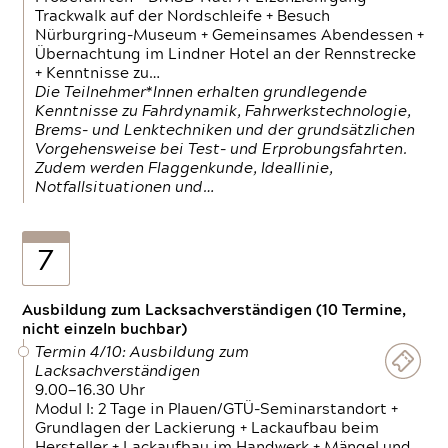
Trackwalk auf der Nordschleife + Besuch
Nürburgring-Museum + Gemeinsames Abendessen +
Übernachtung im Lindner Hotel an der Rennstrecke
+ Kenntnisse zu…
Die Teilnehmer*Innen erhalten grundlegende
Kenntnisse zu Fahrdynamik, Fahrwerkstechnologie,
Brems- und Lenktechniken und der grundsätzlichen
Vorgehensweise bei Test- und Erprobungsfahrten.
Zudem werden Flaggenkunde, Ideallinie,
Notfallsituationen und…
7
Ausbildung zum Lacksachverständigen (10 Termine,
nicht einzeln buchbar)
Termin 4/10: Ausbildung zum
Lacksachverständigen
9.00—16.30 Uhr
Modul I: 2 Tage in Plauen/GTÜ-Seminarstandort +
Grundlagen der Lackierung + Lackaufbau beim
Hersteller + Lackaufbau im Handwerk + Mängel und