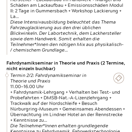
Schäden am Lackaufbau + Emissionsschäden Modul
II: 2 Tage in Gummersbach + Workshop Lackierung +
La…
Diese Intensivausbildung beleuchtet das Thema
Fahrzeuglackierung aus den drei üblichen
Blickwinkeln. Der Labortechnik, dem Lackhersteller
sowie dem Handwerk. Somit erhalten die
Teilnehmer*Innen den nötigen Mix aus physikalisch-
/ chemischem Grundlage…
Fahrdynamikseminar in Theorie und Praxis (2 Termine,
nicht einzeln buchbar)
Termin 2/2: Fahrdynamikseminar in
Theorie und Praxis
11.00—16.00 Uhr
+ Fahrdynamik-Lehrgang + Verhalten bei Test- und
Probefahrten + DMSB-Nat.-A-Lizenzlehrgang +
Trackwalk auf der Nordschleife + Besuch
Nürburgring-Museum + Gemeinsames Abendessen +
Übernachtung im Lindner Hotel an der Rennstrecke
+ Kenntnisse zu…
Die Teilnehmer*Innen erhalten grundlegende
Kenntnisse zu Fahrdynamik, Fahrwerkstechnologie,