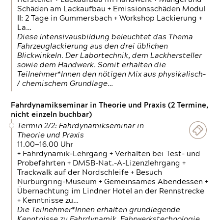
Schäden am Lackaufbau + Emissionsschäden Modul
II: 2 Tage in Gummersbach + Workshop Lackierung +
La…
Diese Intensivausbildung beleuchtet das Thema
Fahrzeuglackierung aus den drei üblichen
Blickwinkeln. Der Labortechnik, dem Lackhersteller
sowie dem Handwerk. Somit erhalten die
Teilnehmer*Innen den nötigen Mix aus physikalisch-
/ chemischem Grundlage…
Fahrdynamikseminar in Theorie und Praxis (2 Termine,
nicht einzeln buchbar)
Termin 2/2: Fahrdynamikseminar in
Theorie und Praxis
11.00—16.00 Uhr
+ Fahrdynamik-Lehrgang + Verhalten bei Test- und
Probefahrten + DMSB-Nat.-A-Lizenzlehrgang +
Trackwalk auf der Nordschleife + Besuch
Nürburgring-Museum + Gemeinsames Abendessen +
Übernachtung im Lindner Hotel an der Rennstrecke
+ Kenntnisse zu…
Die Teilnehmer*Innen erhalten grundlegende
Kenntnisse zu Fahrdynamik, Fahrwerkstechnologie,