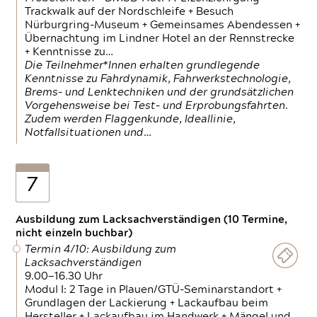
Trackwalk auf der Nordschleife + Besuch
Nürburgring-Museum + Gemeinsames Abendessen +
Übernachtung im Lindner Hotel an der Rennstrecke
+ Kenntnisse zu…
Die Teilnehmer*Innen erhalten grundlegende
Kenntnisse zu Fahrdynamik, Fahrwerkstechnologie,
Brems- und Lenktechniken und der grundsätzlichen
Vorgehensweise bei Test- und Erprobungsfahrten.
Zudem werden Flaggenkunde, Ideallinie,
Notfallsituationen und…
7
Ausbildung zum Lacksachverständigen (10 Termine,
nicht einzeln buchbar)
Termin 4/10: Ausbildung zum
Lacksachverständigen
9.00—16.30 Uhr
Modul I: 2 Tage in Plauen/GTÜ-Seminarstandort +
Grundlagen der Lackierung + Lackaufbau beim
Hersteller + Lackaufbau im Handwerk + Mängel und