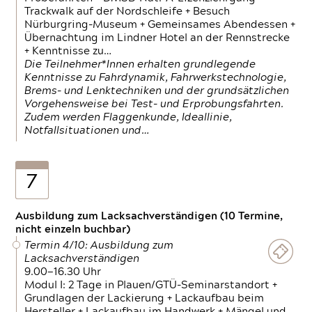
Trackwalk auf der Nordschleife + Besuch
Nürburgring-Museum + Gemeinsames Abendessen +
Übernachtung im Lindner Hotel an der Rennstrecke
+ Kenntnisse zu…
Die Teilnehmer*Innen erhalten grundlegende
Kenntnisse zu Fahrdynamik, Fahrwerkstechnologie,
Brems- und Lenktechniken und der grundsätzlichen
Vorgehensweise bei Test- und Erprobungsfahrten.
Zudem werden Flaggenkunde, Ideallinie,
Notfallsituationen und…
7
Ausbildung zum Lacksachverständigen (10 Termine,
nicht einzeln buchbar)
Termin 4/10: Ausbildung zum
Lacksachverständigen
9.00—16.30 Uhr
Modul I: 2 Tage in Plauen/GTÜ-Seminarstandort +
Grundlagen der Lackierung + Lackaufbau beim
Hersteller + Lackaufbau im Handwerk + Mängel und