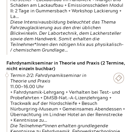
Schäden am Lackaufbau + Emissionsschäden Modul
II: 2 Tage in Gummersbach + Workshop Lackierung +
La…
Diese Intensivausbildung beleuchtet das Thema
Fahrzeuglackierung aus den drei üblichen
Blickwinkeln. Der Labortechnik, dem Lackhersteller
sowie dem Handwerk. Somit erhalten die
Teilnehmer*Innen den nötigen Mix aus physikalisch-
/ chemischem Grundlage…
Fahrdynamikseminar in Theorie und Praxis (2 Termine,
nicht einzeln buchbar)
Termin 2/2: Fahrdynamikseminar in
Theorie und Praxis
11.00—16.00 Uhr
+ Fahrdynamik-Lehrgang + Verhalten bei Test- und
Probefahrten + DMSB-Nat.-A-Lizenzlehrgang +
Trackwalk auf der Nordschleife + Besuch
Nürburgring-Museum + Gemeinsames Abendessen +
Übernachtung im Lindner Hotel an der Rennstrecke
+ Kenntnisse zu…
Die Teilnehmer*Innen erhalten grundlegende
Kenntnisse zu Fahrdynamik, Fahrwerkstechnologie,