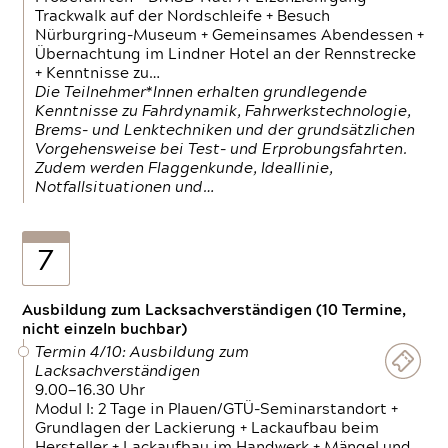
Trackwalk auf der Nordschleife + Besuch
Nürburgring-Museum + Gemeinsames Abendessen +
Übernachtung im Lindner Hotel an der Rennstrecke
+ Kenntnisse zu…
Die Teilnehmer*Innen erhalten grundlegende
Kenntnisse zu Fahrdynamik, Fahrwerkstechnologie,
Brems- und Lenktechniken und der grundsätzlichen
Vorgehensweise bei Test- und Erprobungsfahrten.
Zudem werden Flaggenkunde, Ideallinie,
Notfallsituationen und…
7
Ausbildung zum Lacksachverständigen (10 Termine,
nicht einzeln buchbar)
Termin 4/10: Ausbildung zum
Lacksachverständigen
9.00—16.30 Uhr
Modul I: 2 Tage in Plauen/GTÜ-Seminarstandort +
Grundlagen der Lackierung + Lackaufbau beim
Hersteller + Lackaufbau im Handwerk + Mängel und