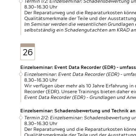
Termin 1/2: Einzelseminar: Schadensbewertung un
8.30—16.30 Uhr
Der Reparaturweg und die Reparaturkosten können
Qualitätsmerkmale der Teile und der Ausstattun
Im Seminar werden die wesentlichen Grundlagen e
selbstständig ein Schadengutachten am KRAD an
26
Einzelseminar: Event Data Recorder (EDR) – umfas
Einzelseminar: Event Data Recorder (EDR) – umf
8.30—16.30 Uhr
Wir verfügen über mehr als 10 Jahre Erfahrung i
Recorder (EDR). Unsere Trainings bieten daher ei
Event Data Recorder (EDR) – Grundlagen und An
Einzelseminar: Schadensbewertung und Technik an M
Termin 2/2: Einzelseminar: Schadensbewertung un
8.30—16.30 Uhr
Der Reparaturweg und die Reparaturkosten können
Qualitätsmerkmale der Teile und der Ausstattun