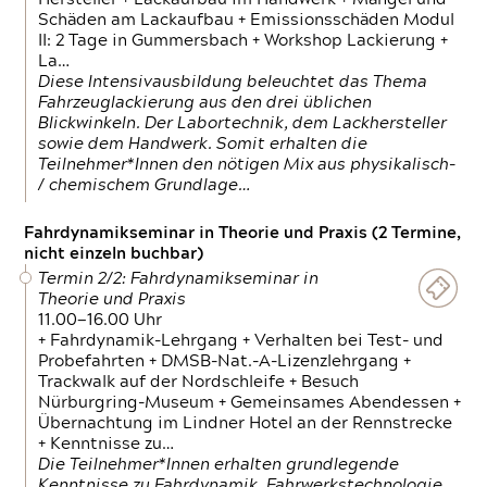
Schäden am Lackaufbau + Emissionsschäden Modul
II: 2 Tage in Gummersbach + Workshop Lackierung +
La…
Diese Intensivausbildung beleuchtet das Thema
Fahrzeuglackierung aus den drei üblichen
Blickwinkeln. Der Labortechnik, dem Lackhersteller
sowie dem Handwerk. Somit erhalten die
Teilnehmer*Innen den nötigen Mix aus physikalisch-
/ chemischem Grundlage…
Fahrdynamikseminar in Theorie und Praxis (2 Termine,
nicht einzeln buchbar)
Termin 2/2: Fahrdynamikseminar in
Theorie und Praxis
11.00—16.00 Uhr
+ Fahrdynamik-Lehrgang + Verhalten bei Test- und
Probefahrten + DMSB-Nat.-A-Lizenzlehrgang +
Trackwalk auf der Nordschleife + Besuch
Nürburgring-Museum + Gemeinsames Abendessen +
Übernachtung im Lindner Hotel an der Rennstrecke
+ Kenntnisse zu…
Die Teilnehmer*Innen erhalten grundlegende
Kenntnisse zu Fahrdynamik, Fahrwerkstechnologie,