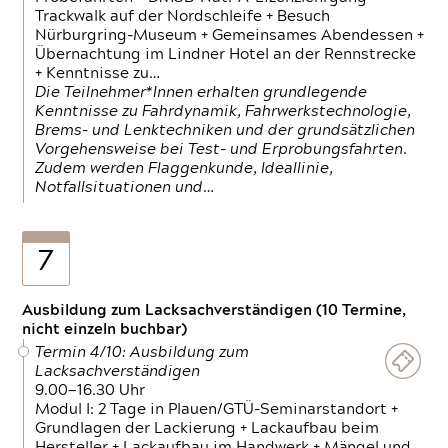
Trackwalk auf der Nordschleife + Besuch
Nürburgring-Museum + Gemeinsames Abendessen +
Übernachtung im Lindner Hotel an der Rennstrecke
+ Kenntnisse zu…
Die Teilnehmer*Innen erhalten grundlegende
Kenntnisse zu Fahrdynamik, Fahrwerkstechnologie,
Brems- und Lenktechniken und der grundsätzlichen
Vorgehensweise bei Test- und Erprobungsfahrten.
Zudem werden Flaggenkunde, Ideallinie,
Notfallsituationen und…
7
Ausbildung zum Lacksachverständigen (10 Termine,
nicht einzeln buchbar)
Termin 4/10: Ausbildung zum
Lacksachverständigen
9.00—16.30 Uhr
Modul I: 2 Tage in Plauen/GTÜ-Seminarstandort +
Grundlagen der Lackierung + Lackaufbau beim
Hersteller + Lackaufbau im Handwerk + Mängel und