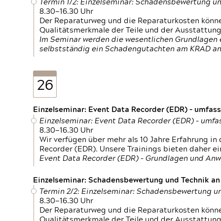
Termin 1/2: Einzelseminar: Schadensbewertung un
8.30—16.30 Uhr
Der Reparaturweg und die Reparaturkosten können
Qualitätsmerkmale der Teile und der Ausstattun
Im Seminar werden die wesentlichen Grundlagen e
selbstständig ein Schadengutachten am KRAD an
26
Einzelseminar: Event Data Recorder (EDR) – umfas
Einzelseminar: Event Data Recorder (EDR) – umf
8.30—16.30 Uhr
Wir verfügen über mehr als 10 Jahre Erfahrung i
Recorder (EDR). Unsere Trainings bieten daher ei
Event Data Recorder (EDR) – Grundlagen und An
Einzelseminar: Schadensbewertung und Technik an M
Termin 2/2: Einzelseminar: Schadensbewertung un
8.30—16.30 Uhr
Der Reparaturweg und die Reparaturkosten können
Qualitätsmerkmale der Teile und der Ausstattun