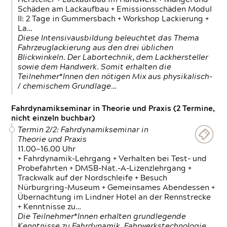
Schäden am Lackaufbau + Emissionsschäden Modul
II: 2 Tage in Gummersbach + Workshop Lackierung +
La…
Diese Intensivausbildung beleuchtet das Thema
Fahrzeuglackierung aus den drei üblichen
Blickwinkeln. Der Labortechnik, dem Lackhersteller
sowie dem Handwerk. Somit erhalten die
Teilnehmer*Innen den nötigen Mix aus physikalisch-
/ chemischem Grundlage…
Fahrdynamikseminar in Theorie und Praxis (2 Termine,
nicht einzeln buchbar)
Termin 2/2: Fahrdynamikseminar in
Theorie und Praxis
11.00—16.00 Uhr
+ Fahrdynamik-Lehrgang + Verhalten bei Test- und
Probefahrten + DMSB-Nat.-A-Lizenzlehrgang +
Trackwalk auf der Nordschleife + Besuch
Nürburgring-Museum + Gemeinsames Abendessen +
Übernachtung im Lindner Hotel an der Rennstrecke
+ Kenntnisse zu…
Die Teilnehmer*Innen erhalten grundlegende
Kenntnisse zu Fahrdynamik, Fahrwerkstechnologie,