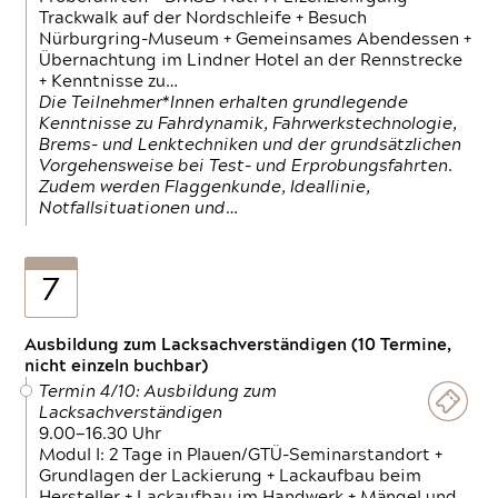
Trackwalk auf der Nordschleife + Besuch
Nürburgring-Museum + Gemeinsames Abendessen +
Übernachtung im Lindner Hotel an der Rennstrecke
+ Kenntnisse zu…
Die Teilnehmer*Innen erhalten grundlegende
Kenntnisse zu Fahrdynamik, Fahrwerkstechnologie,
Brems- und Lenktechniken und der grundsätzlichen
Vorgehensweise bei Test- und Erprobungsfahrten.
Zudem werden Flaggenkunde, Ideallinie,
Notfallsituationen und…
7
Ausbildung zum Lacksachverständigen (10 Termine,
nicht einzeln buchbar)
Termin 4/10: Ausbildung zum
Lacksachverständigen
9.00—16.30 Uhr
Modul I: 2 Tage in Plauen/GTÜ-Seminarstandort +
Grundlagen der Lackierung + Lackaufbau beim
Hersteller + Lackaufbau im Handwerk + Mängel und