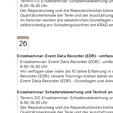
Termin 1/2: Einzelseminar: Schadensbewertung un
8.30—16.30 Uhr
Der Reparaturweg und die Reparaturkosten können
Qualitätsmerkmale der Teile und der Ausstattun
Im Seminar werden die wesentlichen Grundlagen e
selbstständig ein Schadengutachten am KRAD an
26
Einzelseminar: Event Data Recorder (EDR) – umfas
Einzelseminar: Event Data Recorder (EDR) – umf
8.30—16.30 Uhr
Wir verfügen über mehr als 10 Jahre Erfahrung i
Recorder (EDR). Unsere Trainings bieten daher ei
Event Data Recorder (EDR) – Grundlagen und An
Einzelseminar: Schadensbewertung und Technik an M
Termin 2/2: Einzelseminar: Schadensbewertung un
8.30—16.30 Uhr
Der Reparaturweg und die Reparaturkosten können
Qualitätsmerkmale der Teile und der Ausstattun