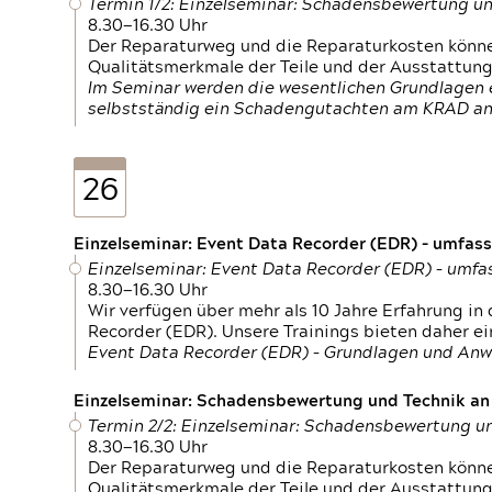
Termin 1/2: Einzelseminar: Schadensbewertung un
8.30—16.30 Uhr
Der Reparaturweg und die Reparaturkosten können
Qualitätsmerkmale der Teile und der Ausstattun
Im Seminar werden die wesentlichen Grundlagen e
selbstständig ein Schadengutachten am KRAD an
26
Einzelseminar: Event Data Recorder (EDR) – umfas
Einzelseminar: Event Data Recorder (EDR) – umf
8.30—16.30 Uhr
Wir verfügen über mehr als 10 Jahre Erfahrung i
Recorder (EDR). Unsere Trainings bieten daher ei
Event Data Recorder (EDR) – Grundlagen und An
Einzelseminar: Schadensbewertung und Technik an M
Termin 2/2: Einzelseminar: Schadensbewertung un
8.30—16.30 Uhr
Der Reparaturweg und die Reparaturkosten können
Qualitätsmerkmale der Teile und der Ausstattun